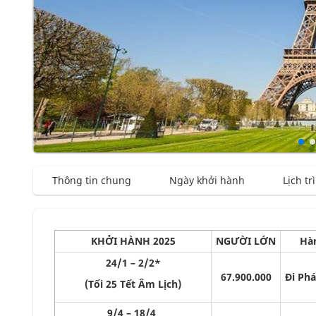
Thông tin chung
Ngày khởi hành
Lịch tr
KHỞI HÀNH 2025
NGƯỜI LỚN
Hàn
24/1 – 2/2*
67.900.000
Đi Phá
(Tối 25 Tết Âm Lịch)
9/4 – 18/4