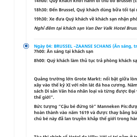
14h00: Quý khách khởi hành đi thủ đô Brussel 
18h30: Đến Brussel, Quý khách dùng bữa tối tạ
19h30: Xe đưa Quý khách về khách sạn nhận ph
Nghỉ đêm tại khách sạn Van Der Valk Hotel Brusse
Ngày 04: BRUSSEL –ZAANSE SCHANS (Ăn sáng, trư
7h00: Ăn sáng tại khách sạn
8h00: Quý khách làm thủ tục trả phòng khách s
Quảng trường lớn Grote Markt: nổi bật giữa lòn
xây vào thế kỷ XI với nền lát đá hoa cương. N
sách Di sản Văn hóa nhân loại và từng được Đại
thế giới”.
Bức tượng “Cậu bé đứng tè” Manneken Pis:được
hoàn thành vào năm 1619 và được thay bằng bứ
chú bé này đã lan truyền khắp thế giới trong h
Tòa thị chính cổ Hotel de Ville: Với vị trí nằm 