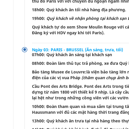
thủ đô Paris với với chuyến du ngoạn ngắm nhìn
18h00: Quý khách ăn tối nhà hàng địa phương.
19h00:
Quý khách về nhận phòng tại khách sạn B
Quý khách tự do xem Show Moulin Rouge với các
Đăng ký với HDV ngay khi tới Paris).
Ngày 03: PARIS - BRUSSEL (Ăn sáng, trưa, tối)
07h00: Quý khách ăn sáng tại khách sạn
08h00: Đoàn làm thủ tục trả phòng, xe đưa Quý
Bảo tàng Musee de Louvre:là viện bảo tàng lớn n
điện của các vị vua Pháp
(thăm quan chụp ảnh bê
Cầu Pont des Arts Bridge. Pont des Arts trong tiến
dựng từ năm 1800 với thiết kế 9 nhịp. Là cây c
lại hệt như trong những công viên với các vườn 
10h00: Đoàn tham quan và mua sắm tại trung tâ
Haussmann với đủ các mặt hàng thời trang đẳn
13h00: Quý khách ăn trưa tại nhà hàng theo th