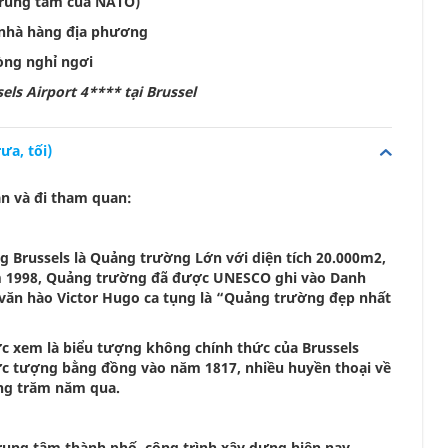
(trung tâm của NATO)
i nhà hàng địa phương
òng nghỉ ngơi
ls Airport 4**** tại Brussel
a, tối)
ạn và đi tham quan:
g Brussels là Quảng trường Lớn với diện tích 20.000m2,
ăm 1998, Quảng trường đã được UNESCO ghi vào Danh
 văn hào Victor Hugo ca tụng là “Quảng trường đẹp nhất
 xem là biểu tượng không chính thức của Brussels
c tượng bằng đồng vào năm 1817, nhiều huyền thoại về
àng trăm năm qua.
ở trung tâm thành phố, công trình xây dựng hiện nay