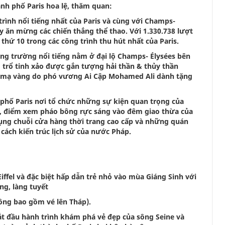
nh phố Paris hoa lệ, thăm quan:
ình nổi tiếng nhất của Paris và cùng với Champs-
hay ăn mừng các chiến thắng thể thao. Với 1.330.738 lượt
hứ 10 trong các công trình thu hút nhất của Paris.
 trường nổi tiếng nằm ở đại lộ Champs- Élysées bên
 trổ tinh xảo được gắn tượng hải thần & thủy thần
gữ mạ vàng do phó vương Ai Cập Mohamed Ali dành tặng
 phố Paris nơi tổ chức những sự kiện quan trọng của
7, điểm xem pháo bông rực sáng vào đêm giao thừa của
rụng chuỗi cửa hàng thời trang cao cấp và những quán
ách kiến trúc lịch sử của nước Pháp.
ffel và đặc biệt hấp dẫn trẻ nhỏ vào mùa Giáng Sinh với
ng, làng tuyết
hông bao gồm vé lên Tháp).
t đầu hành trình khám phá vẻ đẹp của sông Seine và