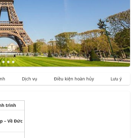
ình
Dịch vụ
Điều kiện hoàn hủy
Lưu ý
h trình
p – Về Đức