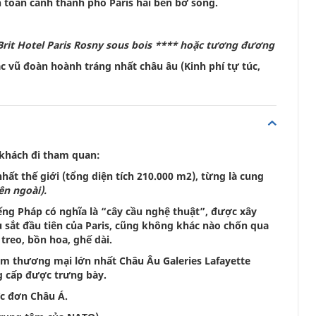
 toàn cảnh thành phố Paris hai bên bờ sông.
rit Hotel Paris Rosny sous bois **** hoặc tương đương
 vũ đoàn hoành tráng nhất châu âu (Kinh phí tự túc,
 khách đi tham quan:
hất thế giới (tổng diện tích 210.000 m2), từng là cung
n ngoài).
g Pháp có nghĩa là “cây cầu nghệ thuật”, được xây
ầu sắt đầu tiên của Paris, cũng không khác nào chốn qua
treo, bồn hoa, ghế dài.
m thương mại lớn nhất Châu Âu Galeries Lafayette
g cấp được trưng bày.
ực đơn Châu Á.