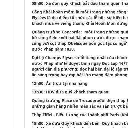
08h00: Xe đón quý khách bắt đầu tham quan thà
Cổng Khải hoàn môn: là một trong những công tr
Elysées là địa điểm tổ chức các lễ hội, sự kiện 
khách mua vé viếng thăm, Khải Hoàn Môn đứng t
Quảng trường Concorde: một trong những quảng
bờ sông Seine với hai đài phun nước được chạm
cùng với cột tháp Obélisque bốn góc tạc cổ n
nước Pháp năm 1830.
Đại Lộ Champs Elysees:nổi tiếng nhất của thành
nước Pháp như lễ duyệt binh ngày Độc Lập 14/
người dân địa phương; dọc hai bên đại lộ tập t
ăn sang trọng hay rạp hát lớn mang đậm phong c
12h00: Ăn trưa tại nhà hàng.
13h30: HDV đưa quý khách tham quan:
Quảng trường Place de Trocaderođối diện tháp Ei
những gian hàng nhiều màu sắc và sân trượt bă
Tháp Eiffel - Biểu tượng của thành phố Paris (K
15h00: Xe đưa Quý khách đến bến, Quý khách bắ