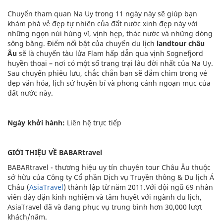
Chuyến tham quan Na Uy trong 11 ngày này sẽ giúp bạn
khám phá vẻ đẹp tự nhiên của đất nước xinh đẹp này với
những ngọn núi hùng vĩ, vịnh hẹp, thác nước và những dòng
sông băng. Điểm nổi bật của chuyến du lịch
landtour châu
Âu
sẽ là chuyến tàu lửa Flam hấp dẫn qua vịnh Sognefjord
huyền thoại – nơi có một số trang trại lâu đời nhất của Na Uy.
Sau chuyến phiêu lưu, chắc chắn bạn sẽ đắm chìm trong vẻ
đẹp văn hóa, lịch sử huyền bí và phong cảnh ngoạn mục của
đất nước này.
Ngày khởi hành:
Liên hệ trực tiếp
GIỚI THIỆU VỀ BABARtravel
BABARtravel - thương hiệu uy tín chuyên tour Châu Âu thuộc
sở hữu của Công ty Cổ phần Dịch vụ Truyền thông & Du lịch Á
Châu (
AsiaTravel
) thành lập từ năm 2011.Với đội ngũ 69 nhân
viên dày dặn kinh nghiệm và tâm huyết với ngành du lịch,
AsiaTravel đã và đang phục vụ trung bình hơn 30,000 lượt
khách/năm.