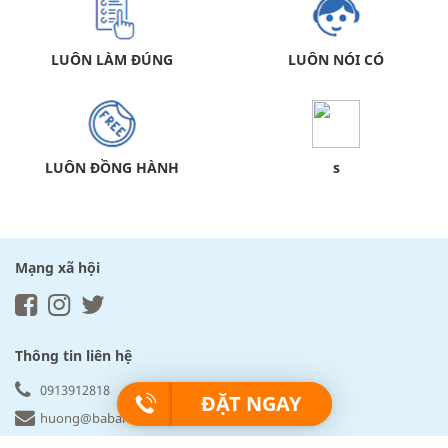
LUÔN LÀM ĐÚNG
LUÔN NÓI CÓ
LUÔN ĐỒNG HÀNH
s
Mạng xã hội
Thông tin liên hệ
0913912818
ĐẶT NGAY
huong@babartravel.com