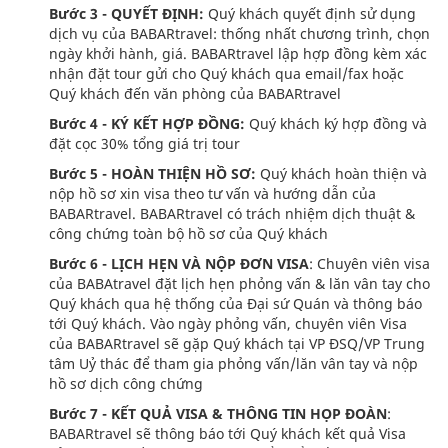
Bước 3 - QUYẾT ĐỊNH:
Quý khách quyết định sử dụng
dịch vụ của BABARtravel: thống nhất chương trình, chọn
ngày khởi hành, giá. BABARtravel lập hợp đồng kèm xác
nhận đặt tour gửi cho Quý khách qua email/fax hoặc
Quý khách đến văn phòng của BABARtravel
Bước 4 - KÝ KẾT HỢP ĐỒNG:
Quý khách ký hợp đồng và
đặt cọc 30% tổng giá trị tour
Bước 5 - HOÀN THIỆN HỒ SƠ:
Quý khách hoàn thiện và
nộp hồ sơ xin visa theo tư vấn và hướng dẫn của
BABARtravel. BABARtravel có trách nhiệm dịch thuật &
công chứng toàn bộ hồ sơ của Quý khách
Bước 6 - LỊCH HẸN VÀ NỘP ĐƠN VISA
: Chuyên viên visa
của BABAtravel đặt lịch hẹn phỏng vấn & lăn vân tay cho
Quý khách qua hệ thống của Đại sứ Quán và thông báo
tới Quý khách. Vào ngày phỏng vấn, chuyên viên Visa
của BABARtravel sẽ gặp Quý khách tại VP ĐSQ/VP Trung
tâm Uỷ thác để tham gia phỏng vấn/lăn vân tay và nộp
hồ sơ dịch công chứng
Bước 7 - KẾT QUẢ VISA & THÔNG TIN HỌP ĐOÀN
:
BABARtravel sẽ thông báo tới Quý khách kết quả Visa