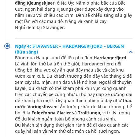
đăng Kjeungskjaer
, ở Na Uy: Nằm ở phía bắc của Bắc
Cực, ngọn hải đăng Kjeungskjaer được xây dựng vào
năm 1880 với chiều cao 21m. Đèn sẽ chiếu sáng sáu giây
một lần với các màu đỏ, trắng và xanh lá cây.
Nghỉ đêm tại Stavanger.
Ngày 4: STAVANGER – HARDANGERFJORD – BERGEN
(Bữa sáng)
Băng qua Haugesund để lên phà đến
Hardangerfjord
.
Là vịnh lớn thứ ba trên thế giới, Hardangerfjord nổi
tiếng bởi khu vực cây ăn quả đầy màu sắc và các khu
vườn xum xuê. Du khách thường đến đây vào tháng 5 để
xem cây táo, mận, anh đào và lê nở hoa. Ngoài đi thuyền
kayak, du khách có thể khám phá khu vực xung quanh
trên các chuyến xe cũng như đi bộ hay đạp xe đường dài
để khám phá một số kỳ quan thiên nhiên ở đây như
thác
nước Voringsfossen
. Ấn tượng khác du khách không thể
bỏ lỡ là
Folgefonna Glacier
và
Trolltunga
, vị trí lý tưởng
để du khách ngắm toàn bộ phong cảnh của vịnh.
Du khách tận dụng thời gian rảnh để đi dạo quanh các
quầy hải sản và nếm thử các món cá hồi tươi ngon.