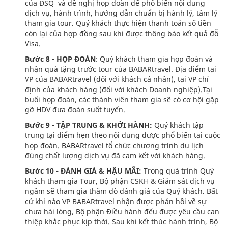
của ĐSQ và đề nghị họp đoàn để phổ biến nội dung
dịch vụ, hành trình, hướng dẫn chuẩn bị hành lý, tâm lý
tham gia tour. Quý khách thực hiện thanh toán số tiền
còn lại của hợp đồng sau khi được thông báo kết quả đỗ
Visa.
Bước 8 - HỌP ĐOÀN
: Quý khách tham gia họp đoàn và
nhận quà tặng trước tour của BABARtravel. Địa điểm tại
VP của BABARtravel (đối với khách cá nhân), tại VP chỉ
định của khách hàng (đối với khách Doanh nghiệp).Tại
buổi họp đoàn, các thành viên tham gia sẽ có cơ hội gặp
gỡ HDV đưa đoàn suốt tuyến.
Bước 9 - TẬP TRUNG & KHỞI HÀNH:
Quý khách tập
trung tại điểm hẹn theo nội dung được phổ biến tại cuộc
họp đoàn. BABARtravel tổ chức chương trình du lịch
đúng chất lượng dịch vụ đã cam kết với khách hàng.
Bước 10 - ĐÁNH GIÁ & HẬU MÃI:
Trong quá trình Quý
khách tham gia Tour, Bộ phận CSKH & Giám sát dịch vụ
ngầm sẽ tham gia thăm dò đánh giá của Quý khách. Bất
cứ khi nào VP BABARtravel nhận được phản hồi về sự
chưa hài lòng, Bộ phận Điều hành đểu được yêu cầu can
thiệp khắc phục kịp thời. Sau khi kết thúc hành trình, Bộ