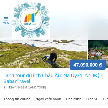
Menu
47,090,000 ₫
Land tour du lịch Châu Âu: Na Uy (11N10Đ) -
BabarTravel
11 NGÀY 10 ĐÊM (LAND TOUR)
Thông tin chung
Ngày khởi hành
Lịch trình
Dịch vụ
Đi