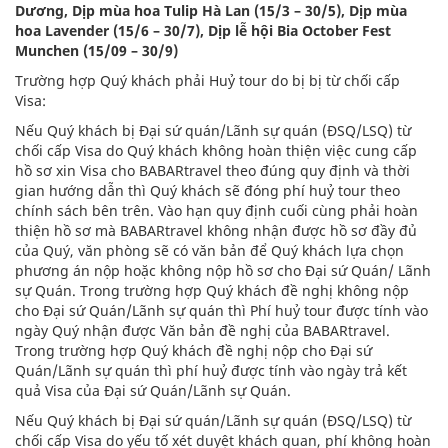
Dương, Dịp mùa hoa Tulip Hà Lan (15/3 – 30/5), Dịp mùa
hoa Lavender (15/6 – 30/7), Dịp lễ hội Bia October Fest
Munchen (15/09 – 30/9)
Trường hợp Quý khách phải Huỷ tour do bị bị từ chối cấp
Visa:
Nếu Quý khách bị Đại sứ quán/Lãnh sự quán (ĐSQ/LSQ) từ
chối cấp Visa do Quý khách không hoàn thiện việc cung cấp
hồ sơ xin Visa cho BABARtravel theo đúng quy định và thời
gian hướng dẫn thì Quý khách sẽ đóng phí huỷ tour theo
chính sách bên trên. Vào hạn quy định cuối cùng phải hoàn
thiện hồ sơ mà BABARtravel không nhận được hồ sơ đầy đủ
của Quý, văn phòng sẽ có văn bản để Quý khách lựa chọn
phương án nộp hoặc không nộp hồ sơ cho Đại sứ Quán/ Lãnh
sự Quán. Trong trường hợp Quý khách đề nghị không nộp
cho Đại sứ Quán/Lãnh sự quán thì Phí huỷ tour được tính vào
ngày Quý nhận được Văn bản đề nghị của BABARtravel.
Trong trường hợp Quý khách đề nghị nộp cho Đại sứ
Quán/Lãnh sự quán thì phí huỷ được tính vào ngày trả kết
quả Visa của Đại sứ Quán/Lãnh sự Quán.
Nếu Quý khách bị Đại sứ quán/Lãnh sự quán (ĐSQ/LSQ) từ
chối cấp Visa do yếu tố xét duyệt khách quan, phí không hoàn