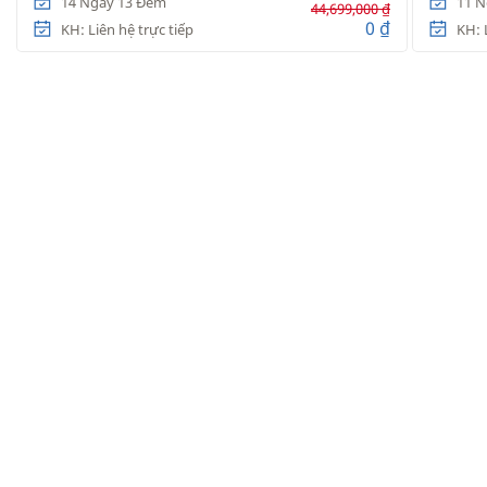
14 Ngày 13 Đêm
11 N
44,699,000 ₫
0 ₫
KH: Liên hệ trực tiếp
KH: 