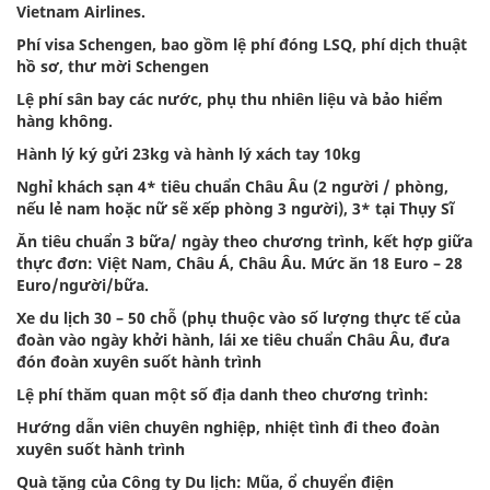
Vietnam Airlines.
Phí visa Schengen, bao gồm lệ phí đóng LSQ, phí dịch thuật
hồ sơ, thư mời Schengen
Lệ phí sân bay các nước, phụ thu nhiên liệu và bảo hiểm
hàng không.
Hành lý ký gửi 23kg và hành lý xách tay 10kg
Nghỉ khách sạn 4* tiêu chuẩn Châu Âu (2 người / phòng,
nếu lẻ nam hoặc nữ sẽ xếp phòng 3 người), 3* tại Thụy Sĩ
Ăn tiêu chuẩn 3 bữa/ ngày theo chương trình, kết hợp giữa
thực đơn: Việt Nam, Châu Á, Châu Âu. Mức ăn 18 Euro – 28
Euro/người/bữa.
Xe du lịch 30 – 50 chỗ (phụ thuộc vào số lượng thực tế của
đoàn vào ngày khởi hành, lái xe tiêu chuẩn Châu Âu, đưa
đón đoàn xuyên suốt hành trình
Lệ phí thăm quan một số địa danh theo chương trình:
Hướng dẫn viên chuyên nghiệp, nhiệt tình đi theo đoàn
xuyên suốt hành trình
Quà tặng của Công ty Du lịch: Mũa, ổ chuyển điện