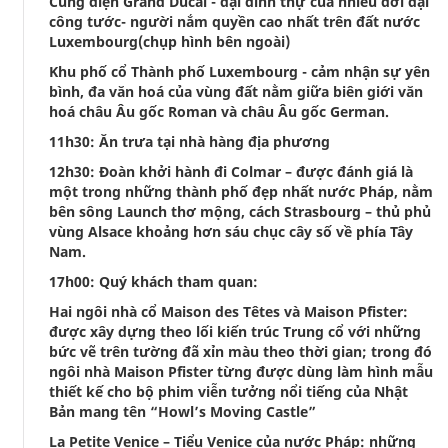
Cung điện Grand Ducal - đại dinh thự của nhiều đời đại
công tước- người nắm quyền cao nhất trên đất nước
Luxembourg(chụp hình bên ngoài)
Khu phố cổ Thành phố Luxembourg - cảm nhận sự yên
bình, đa văn hoá của vùng đất nằm giữa biên giới văn
hoá châu Âu gốc Roman và châu Âu gốc German.
11h30: Ăn trưa tại nhà hàng địa phương
12h30: Đoàn khởi hành đi Colmar – được đánh giá là
một trong những thành phố đẹp nhất nước Pháp, nằm
bên sông Launch thơ mộng, cách Strasbourg – thủ phủ
vùng Alsace khoảng hơn sáu chục cây số về phía Tây
Nam.
17h00: Quý khách tham quan:
Hai ngôi nhà cổ Maison des Têtes và Maison Pfister:
được xây dựng theo lối kiến trúc Trung cổ với những
bức vẽ trên tường đã xỉn màu theo thời gian; trong đó
ngôi nhà Maison Pfister từng được dùng làm hình mẫu
thiết kế cho bộ phim viễn tưởng nổi tiếng của Nhật
Bản mang tên “Howl’s Moving Castle”
La Petite Venice – Tiểu Venice của nước Pháp: những