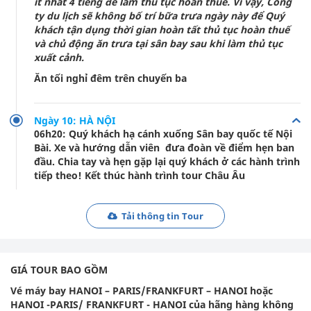
ít nhất 4 tiếng để làm thủ tục hoàn thuế. Vì vậy, Công
ty du lịch sẽ không bố trí bữa trưa ngày này để Quý
khách tận dụng thời gian hoàn tất thủ tục hoàn thuế
và chủ động ăn trưa tại sân bay sau khi làm thủ tục
xuất cảnh.
Ăn tối nghỉ đêm trên chuyến ba
Ngày 10: HÀ NỘI
06h20: Quý khách hạ cánh xuống Sân bay quốc tế Nội
Bài. Xe và hướng dẫn viên đưa đoàn về điểm hẹn ban
đầu. Chia tay và hẹn gặp lại quý khách ở các hành trình
tiếp theo! Kết thúc hành trình tour Châu Âu
Tải thông tin Tour
GIÁ TOUR BAO GỒM
Vé máy bay HANOI – PARIS/FRANKFURT – HANOI hoặc
HANOI -PARIS/ FRANKFURT - HANOI của hãng hàng không