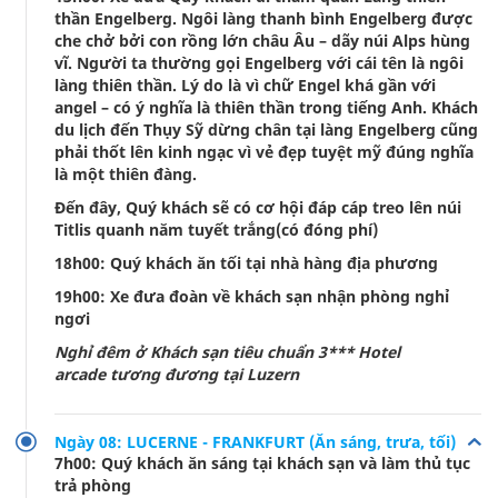
thần Engelberg. Ngôi làng thanh bình Engelberg được
che chở bởi con rồng lớn châu Âu – dãy núi Alps hùng
vĩ. Người ta thường gọi Engelberg với cái tên là ngôi
làng thiên thần. Lý do là vì chữ Engel khá gần với
angel – có ý nghĩa là thiên thần trong tiếng Anh. Khách
du lịch đến Thụy Sỹ dừng chân tại làng Engelberg cũng
phải thốt lên kinh ngạc vì vẻ đẹp tuyệt mỹ đúng nghĩa
là một thiên đàng.
Đến đây, Quý khách sẽ có cơ hội đáp cáp treo lên núi
Titlis quanh năm tuyết trắng(có đóng phí)
18h00: Quý khách ăn tối tại nhà hàng địa phương
19h00: Xe đưa đoàn về khách sạn nhận phòng nghỉ
ngơi
Nghỉ đêm ở Khách sạn tiêu chuẩn 3*** Hotel
arcade tương đương tại Luzern
Ngày 08: LUCERNE - FRANKFURT (Ăn sáng, trưa, tối)
7h00: Quý khách ăn sáng tại khách sạn và làm thủ tục
trả phòng