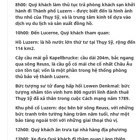
8h00: Quý khách làm thủ tục trả phòng khách sạn khởi
hành đi Thành phố Luzern – được biết đến là hình ảnh
thu nhỏ của Thụy Sỹ, và là trung tâm kinh tế dựa vào
dịch vụ du lịch và sản xuất đồng hồ.
10h00: Đến Lucerne, Quý khách tham quan:
Hồ Luzern: là hồ nước lớn thứ tư tại Thụy Sỹ, rộng đến
114 km2.
Cây cầu mái gỗ Kapellbrucke: cầu dài 204m, bắc ngang
qua sông Reuss, là cầu gỗ có mái che cổ nhất Châu Âu
còn tồn tại; vốn là một phần trong hệ thống phòng
thủ bảo vệ thành Luzern.
Bức tượng sư tử đang hấp hối Lowen Denkmal: bức
tượng nhằm tôn vinh hơn 800 người lính đánh thuê
Thụy Sỹ đã xả thân trong cuộc Cách mạng năm 1789.
Khu phố cổ Luzern: dọc bên bờ sông Reuss, với những
bức tranh trên tường hàng trăm năm tuổi, như một
bảo tàng ngoài trời với những giai thoại thú vị.
12h00: Quý khách ăn trưa tại nhà hàng địa phương
13h00: Xe đưa Quý khách đi thăm quan Làng thiên