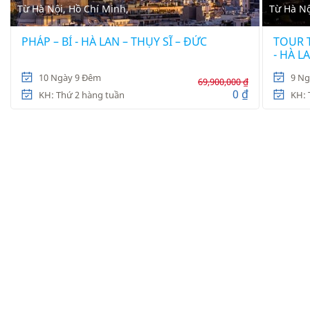
Từ Hà Nội, Hồ Chí Minh,
Từ Hà Nộ
PHÁP – BỈ - HÀ LAN – THỤY SĨ – ĐỨC
TOUR T
- HÀ L
10 Ngày 9 Đêm
9 Ng
69,900,000 ₫
0 ₫
KH: Thứ 2 hàng tuần
KH: 