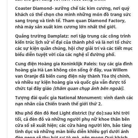
Coaster Diamond- xưởng chế tác kim cương, nơi quý
khách có thể chọn cho mình những món đồ trang sức
sang trọng và tinh tế. Tham quan Diamond Factory,
nhà máy sản xuất kim cương lớn nhất thế giới.
Quảng trường Damplatz: nơi tập trung các công trình
kiến trúc lịch sử vĩ đại của thành phố và là nơi tổ chức
các sự kiện quần chúng, hội chợ giải trí và các tiết mục
biểu diễn tuyệt vời của các nghệ sĩ đường phố.
Cung điện Hoàng gia Koninklijk Paleis: tuy các gia đình
hoàng gia Hà Lan không còn sống ở đây, vua Willem
van Oranje đã biến cung điện này thành Tòa thị chính,
và nhiều sự kiện hoàng gia và quốc gia vẫn được tổ
chức tại đây giáo
(thăm quan chụp ảnh bên ngoài).
Tượng đài quốc gia National Monument: vinh danh các
nạn nhân của Chiến tranh thế giới thứ 2.
Khu phố đèn đỏ Red Light district (tự do):sau khi trời
tối, cả đèn đỏ và những người phụ nữ khoe thân bên
cửa sổ sẽ xuất hiện; các cửa hàng người lớn, bảo tàng
tình dục và những màn biểu diễn khiêu gợi dưới ánh
đèn neon sẽ thu hút sự tò mò, nên mong Quý khách