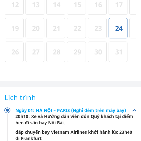
12
13
14
15
16
17
1
19
20
21
22
23
24
2
26
27
28
29
30
31
Lịch trình
Ngày 01: HÀ NỘI – PARIS (Nghỉ đêm trên máy bay)
20h10: Xe và Hướng dẫn viên đón Quý khách tại điểm
hẹn đi sân bay Nội Bài.
đáp chuyến bay Vietnam Airlines khởi hành lúc 23h40
đi Frankfurt