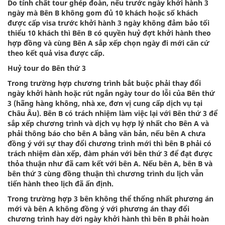
Do tính chất tour ghép đoàn, nếu trước ngày khởi hành 3
ngày mà Bên B không gom đủ 10 khách hoặc số khách
được cấp visa trước khởi hành 3 ngày không đảm bảo tối
thiểu 10 khách thì Bên B có quyền huỷ đợt khởi hành theo
hợp đồng và cùng Bên A sắp xếp chọn ngày đi mới căn cứ
theo kết quả visa được cấp.
Huỷ tour do Bên thứ 3
Trong trường hợp chương trình bắt buộc phải thay đổi
ngày khởi hành hoặc rút ngắn ngày tour do lỗi của Bên thứ
3 (hãng hàng không, nhà xe, đơn vị cung cấp dịch vụ tại
Châu Âu). Bên B có trách nhiệm làm việc lại với Bên thứ 3 để
sắp xếp chương trình và dịch vụ hợp lý nhất cho Bên A và
phải thông báo cho bên A bằng văn bản, nếu bên A chưa
đồng ý với sự thay đổi chương trình mới thì bên B phải có
trách nhiệm dàn xếp, đàm phán với bên thứ 3 để đạt được
thỏa thuận như đã cam kết với bên A. Nếu bên A, bên B và
bên thứ 3 cùng đồng thuận thì chương trình du lịch vẫn
tiến hành theo lịch đã ấn định.
Trong trường hợp 3 bên không thể thống nhất phương án
mới và bên A không đồng ý với phương án thay đổi
chương trình hay dời ngày khởi hành thì bên B phải hoàn