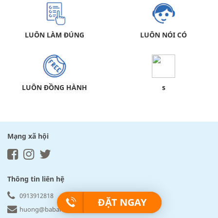
LUÔN LÀM ĐÚNG
LUÔN NÓI CÓ
LUÔN ĐỒNG HÀNH
s
Mạng xã hội
Thông tin liên hệ
0913912818
ĐẶT NGAY
huong@babartravel.com