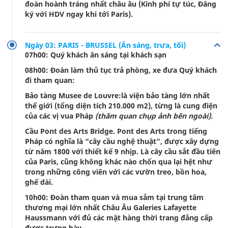
đoàn hoành tráng nhất châu âu (Kinh phí tự túc, Đăng
ký với HDV ngay khi tới Paris).
Ngày 03: PARIS - BRUSSEL (Ăn sáng, trưa, tối)
07h00: Quý khách ăn sáng tại khách sạn
08h00: Đoàn làm thủ tục trả phòng, xe đưa Quý khách
đi tham quan:
Bảo tàng Musee de Louvre:là viện bảo tàng lớn nhất
thế giới (tổng diện tích 210.000 m2), từng là cung điện
của các vị vua Pháp
(thăm quan chụp ảnh bên ngoài).
Cầu Pont des Arts Bridge. Pont des Arts trong tiếng
Pháp có nghĩa là “cây cầu nghệ thuật”, được xây dựng
từ năm 1800 với thiết kế 9 nhịp. Là cây cầu sắt đầu tiên
của Paris, cũng không khác nào chốn qua lại hệt như
trong những công viên với các vườn treo, bồn hoa,
ghế dài.
10h00: Đoàn tham quan và mua sắm tại trung tâm
thương mại lớn nhất Châu Âu Galeries Lafayette
Haussmann với đủ các mặt hàng thời trang đẳng cấp
được trưng bày.