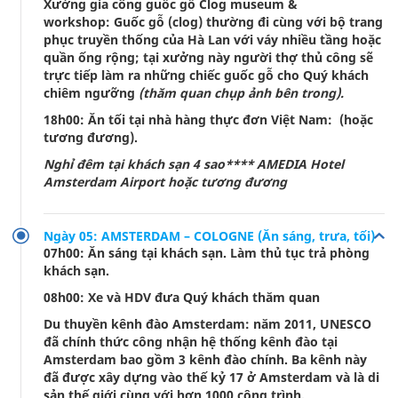
Xưởng gia công guốc gỗ Clog museum &
workshop: Guốc gỗ (clog) thường đi cùng với bộ trang
phục truyền thống của Hà Lan với váy nhiều tầng hoặc
quần ống rộng; tại xưởng này người thợ thủ công sẽ
trực tiếp làm ra những chiếc guốc gỗ cho Quý khách
chiêm ngưỡng
(thăm quan chụp ảnh bên trong).
18h00: Ăn tối tại nhà hàng thực đơn Việt Nam: (hoặc
tương đương).
Nghỉ đêm tại khách sạn 4 sao**** AMEDIA Hotel
Amsterdam Airport hoặc tương đương
Ngày 05: AMSTERDAM – COLOGNE (Ăn sáng, trưa, tối)
07h00: Ăn sáng tại khách sạn. Làm thủ tục trả phòng
khách sạn.
08h00: Xe và HDV đưa Quý khách thăm quan
Du thuyền kênh đào Amsterdam: năm 2011, UNESCO
đã chính thức công nhận hệ thống kênh đào tại
Amsterdam bao gồm 3 kênh đào chính. Ba kênh này
đã được xây dựng vào thế kỷ 17 ở Amsterdam và là di
sản thế giới cùng với hơn 1000 công trình.