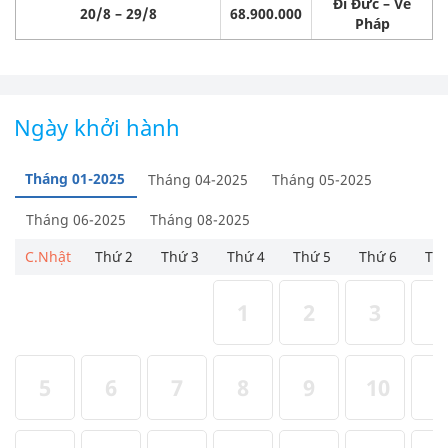
Đi Đức – Về
20/8 – 29/8
68.900.000
Pháp
Ngày khởi hành
Tháng 01-2025
Tháng 04-2025
Tháng 05-2025
Tháng 06-2025
Tháng 08-2025
C.Nhật
Thứ 2
Thứ 3
Thứ 4
Thứ 5
Thứ 6
Thứ
1
2
3
4
5
6
7
8
9
10
1