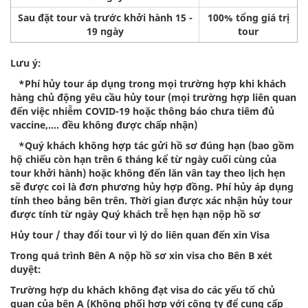
Sau đặt tour và trước khởi hành 15 -
100% tổng giá trị
19 ngày
tour
Lưu ý:
*Phí hủy tour áp dụng trong mọi trường hợp khi khách
hàng chủ động yêu cầu hủy tour (mọi trường hợp liên quan
đến việc nhiễm COVID-19 hoặc thông báo chưa tiêm đủ
vaccine,…. đều không được chấp nhận)
*Quý khách không hợp tác gửi hồ sơ đúng hạn (bao gồm
hộ chiếu còn hạn trên 6 tháng kể từ ngày cuối cùng của
tour khởi hành) hoặc không đến lăn vân tay theo lịch hẹn
sẽ được coi là đơn phương hủy hợp đồng. Phí hủy áp dụng
tính theo bảng bên trên. Thời gian được xác nhận hủy tour
được tính từ ngày Quý khách trễ hẹn hạn nộp hồ sơ
Hủy tour / thay đổi tour vì lý do liên quan đến xin Visa
Trong quá trình Bên A nộp hồ sơ xin visa cho Bên B xét
duyệt:
Trường hợp du khách không đạt visa do các yếu tố chủ
quan của bên A (Không phối hợp với công ty để cung cấp