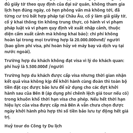
đủ giấy tờ theo quy định của đại sứ quán, không tham gia
lịch hẹn đúng ngày, có hẹn phỏng vấn mà không tới, đã
từng cư trú bất hợp pháp tại Châu Âu, cố ý làm giả giấy tờ,
cố ý khai thông tin không trung thực, có hành vi vi phạm
pháp luật và vi phạm quy định về xuất nhập cảnh, thuộc
diện cấm xuất cảnh mà không khai báo): chi phí không
hoàn lại trong mọi trường hợp là 20.000.000vnđ/ người
(bao gồm phí visa, phí hoàn hủy vé máy bay và dịch vụ tại
nước ngoài).
Trường hợp du khách không đạt visa vì lý do khách quan:
phí huỷ là 5.500.000đ /người
Trường hợp du khách được cấp visa nhưng thời gian nhận
kết quả visa không kịp để khởi hành cùng đoàn thì toàn bộ
tiền đặt cọc được bảo lưu để sử dụng cho các đợt khởi
hành sau của Bên B (áp dụng phí chênh lệch giá tour nếu có)
trong khuôn khổ thời hạn visa cho phép. Nếu hết thời hạn
hiệu lực của visa được cấp mà Bên A vẫn chưa chọn được
ngày khởi hành phù hợp thì số tiền bảo lưu tự động hết giá
trị.
Huỷ tour do Công ty Du lịch