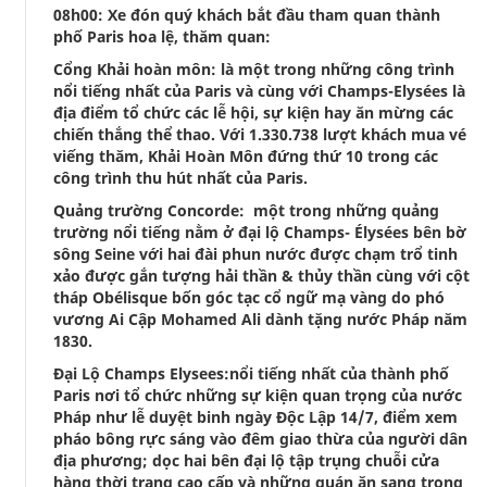
08h00: Xe đón quý khách bắt đầu tham quan thành
phố Paris hoa lệ, thăm quan:
Cổng Khải hoàn môn: là một trong những công trình
nổi tiếng nhất của Paris và cùng với Champs-Elysées là
địa điểm tổ chức các lễ hội, sự kiện hay ăn mừng các
chiến thắng thể thao. Với 1.330.738 lượt khách mua vé
viếng thăm, Khải Hoàn Môn đứng thứ 10 trong các
công trình thu hút nhất của Paris.
Quảng trường Concorde: một trong những quảng
trường nổi tiếng nằm ở đại lộ Champs- Élysées bên bờ
sông Seine với hai đài phun nước được chạm trổ tinh
xảo được gắn tượng hải thần & thủy thần cùng với cột
tháp Obélisque bốn góc tạc cổ ngữ mạ vàng do phó
vương Ai Cập Mohamed Ali dành tặng nước Pháp năm
1830.
Đại Lộ Champs Elysees:nổi tiếng nhất của thành phố
Paris nơi tổ chức những sự kiện quan trọng của nước
Pháp như lễ duyệt binh ngày Độc Lập 14/7, điểm xem
pháo bông rực sáng vào đêm giao thừa của người dân
địa phương; dọc hai bên đại lộ tập trụng chuỗi cửa
hàng thời trang cao cấp và những quán ăn sang trọng