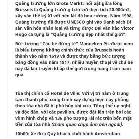
Quảng trường lớn Grote Markt: nổi bật giữa lòng
Brussels là Quảng trường Lớn với diện tích 20.000m2,
xây vào thế kỷ XI với nền lát đá hoa cương. Năm 1998,
Quảng trường đã được UNESCO ghi vào Danh sách Di
sản Văn hóa nhân loại và từng được Đại văn hào Victor
Hugo ca tụng là “Quảng trường đẹp nhất thế giới”.
Bức tượng “Cậu bé đứng tè” Manneken Pis:được xem
là biểu tượng không chính thức của Brussels hoàn
thành vào năm 1619 và được thay bằng bức tượng
bằng đồng vào năm 1817, nhiều huyền thoại về chú bé
này đã lan truyền khắp thế giới trong hàng trăm năm
qua.
Tòa thị chính cổ Hotel de Ville: Với vị trí nằm ở trung
tâm thành phố, công trình xây dựng hiện nay phỏng
theo tòa nhà đã bị phá hủy khi xưa. Tổng thể uy nghi
và độc đáo, với các pavillon, được đặt lên trên bởi các
vòm hình chóp và 136 pho tượng rải rác trên bốn mặt
tiền của tòa nhà
(thăm quan chụp ảnh bên ngoài).
10h00: Xe đưa Quý khách khởi hành Amsterdam