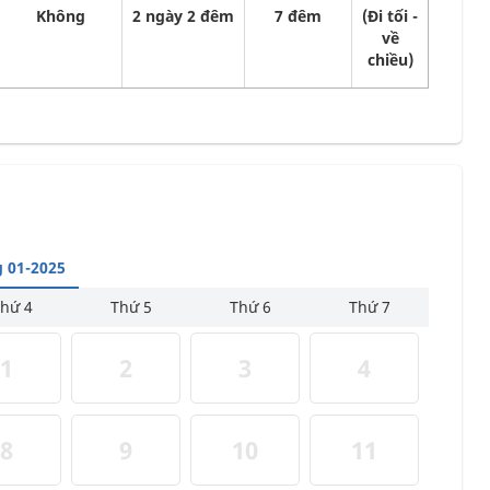
Không
2 ngày 2 đêm
7 đêm
(Đi tối -
về
chiều)
 01-2025
hứ 4
Thứ 5
Thứ 6
Thứ 7
1
2
3
4
8
9
10
11