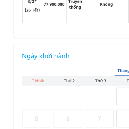
3/2*
Truyền
77.900.000
Không
thống
(26 Tết)
Ngày khởi hành
Tháng
C.Nhật
Thứ 2
Thứ 3
T
5
6
7