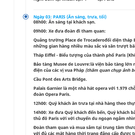
Ngày 03: PARIS (Ăn sáng, trưa, tối)
08h00: Ăn sáng tại khách sạn.
09h00: Xe đưa đoàn đi tham quan:
Quảng trường Place de Trocaderođối diện tháp Ei
những gian hàng nhiều màu sắc và sân trượt bă
Tháp Eiffel - Biểu tượng của thành phố Paris (K
Bảo tàng Musee de Louvre:là viện bảo tàng lớn n
điện của các vị vua Pháp
(thăm quan chụp ảnh bê
Cầu Pont des Arts Bridge.
Palais Garnier là một nhà hát opera với 1.979 
đoàn Opera Paris.
12h00: Quý khách ăn trưa tại nhà hàng theo th
14h00: Xe đưa Quý khách đến bến, Quý khách bắ
thủ đô Paris với với chuyến du ngoạn ngắm nhìn
Đoàn tham quan và mua sắm tại trung tâm thươ
với đủ các mặt hàng thời trang đẳng cấp được 