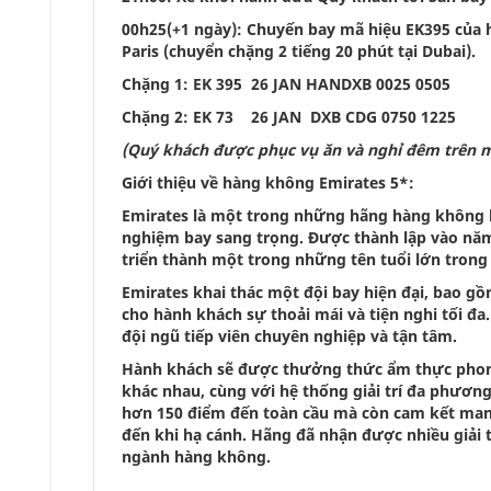
00h25(+1 ngày): Chuyến bay mã hiệu EK395 của 
Paris (chuyển chặng 2 tiếng 20 phút tại Dubai).
Chặng 1: EK 395 26 JAN HANDXB 0025 0505
Chặng 2: EK 73 26 JAN DXB CDG 0750 1225
(Quý khách được phục vụ ăn và nghỉ đêm trên 
Giới thiệu về hàng không Emirates 5*:
Emirates là một trong những hãng hàng không hàn
nghiệm bay sang trọng. Được thành lập vào năm 
triển thành một trong những tên tuổi lớn tron
Emirates khai thác một đội bay hiện đại, bao g
cho hành khách sự thoải mái và tiện nghi tối đa
đội ngũ tiếp viên chuyên nghiệp và tận tâm.
Hành khách sẽ được thưởng thức ẩm thực phong
khác nhau, cùng với hệ thống giải trí đa phương 
hơn 150 điểm đến toàn cầu mà còn cam kết mang
đến khi hạ cánh. Hãng đã nhận được nhiều giải 
ngành hàng không.