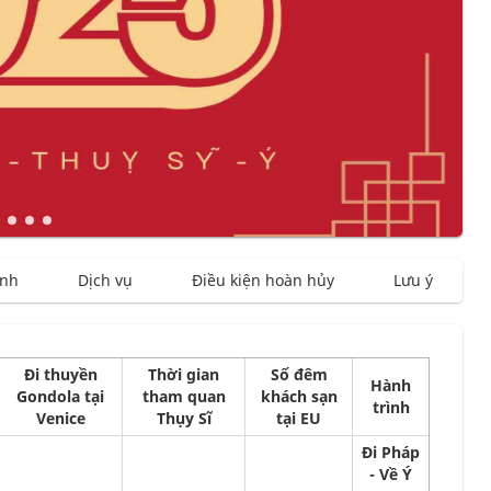
ình
Dịch vụ
Điều kiện hoàn hủy
Lưu ý
Đi thuyền
Thời gian
Số đêm
Hành
Gondola tại
tham quan
khách sạn
trình
Venice
Thụy Sĩ
tại EU
Đi Pháp
- Về Ý