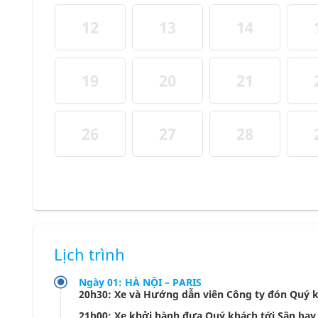
12
13
14
19
20
21
26
27
28
Lịch trình
Ngày 01: HÀ NỘI – PARIS
20h30: Xe và Hướng dẫn viên Công ty đón Quý k
21h00: Xe khởi hành đưa Quý khách tới Sân bay q