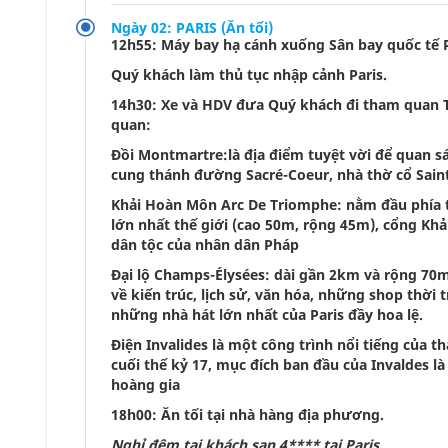
Ngày 02: PARIS (Ăn tối)
12h55: Máy bay hạ cánh xuống Sân bay quốc tế Pa
Quý khách làm thủ tục nhập cảnh Paris.
14h30: Xe và HDV đưa Quý khách đi tham quan T
quan:
Đồi Montmartre:là địa điểm tuyệt vời để quan sá
cung thánh đường Sacré-Coeur, nhà thờ cổ Sain
Khải Hoàn Môn Arc De Triomphe: nằm đầu phía tâ
lớn nhất thế giới (cao 50m, rộng 45m), cổng Kh
dân tộc của nhân dân Pháp
Đại lộ Champs-Élysées: dài gần 2km và rộng 70m
về kiến trúc, lịch sử, văn hóa, những shop thờ
những nhà hát lớn nhất của Paris đầy hoa lệ.
Điện Invalides là một công trình nổi tiếng của 
cuối thế kỷ 17, mục đích ban đầu của Invaldes 
hoàng gia
18h00: Ăn tối tại nhà hàng địa phương.
Nghỉ đêm tại khách sạn 4**** tại Paris