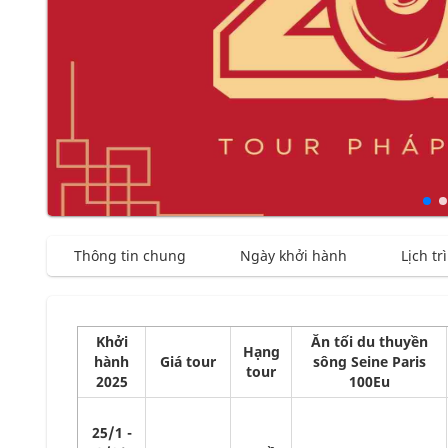
Thông tin chung
Ngày khởi hành
Lịch tr
Khởi
Ăn tối du thuyền
Hạng
hành
Giá tour
sông Seine Paris
tour
2025
100Eu
25/1 -