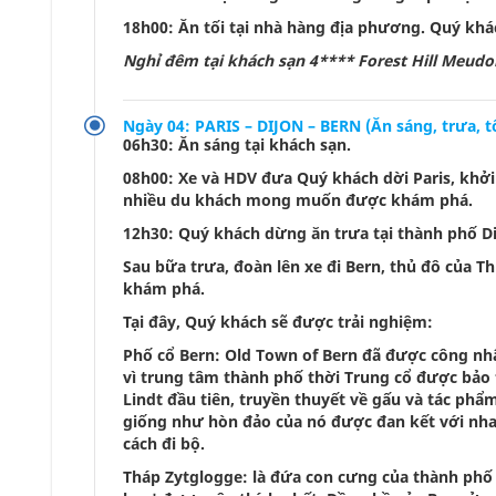
18h00: Ăn tối tại nhà hàng địa phương. Quý kh
Nghỉ đêm tại khách sạn 4**** Forest Hill Meud
Ngày 04: PARIS – DIJON – BERN (Ăn sáng, trưa, tố
06h30: Ăn sáng tại khách sạn.
08h00: Xe và HDV đưa Quý khách dời Paris, khởi
nhiều du khách mong muốn được khám phá.
12h30: Quý khách dừng ăn trưa tại thành phố D
Sau bữa trưa, đoàn lên xe đi Bern, thủ đô của
khám phá.
Tại đây, Quý khách sẽ được trải nghiệm:
Phố cổ Bern: Old Town of Bern đã được công nh
vì trung tâm thành phố thời Trung cổ được bảo t
Lindt đầu tiên, truyền thuyết về gấu và tác phẩ
giống như hòn đảo của nó được đan kết với nha
cách đi bộ.
Tháp Zytglogge: là đứa con cưng của thành phố