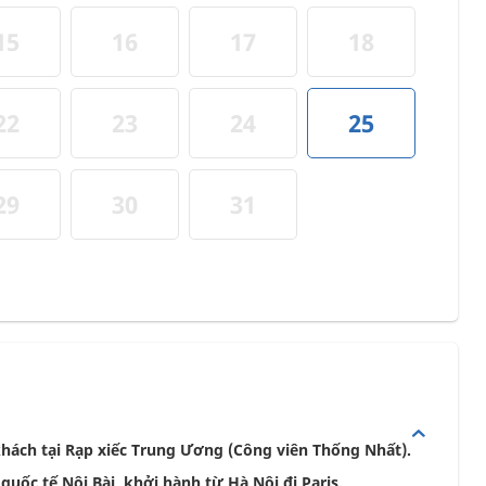
15
16
17
18
22
23
24
25
29
30
31
hách tại Rạp xiếc Trung Ương (Công viên Thống Nhất).
uốc tế Nội Bài, khởi hành từ Hà Nội đi Paris.