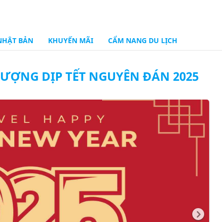
NHẬT BẢN
KHUYẾN MÃI
CẨM NANG DU LỊCH
ƯỢNG DỊP TẾT NGUYÊN ĐÁN 2025