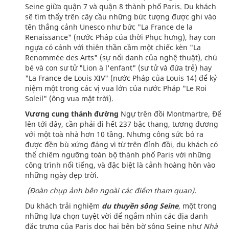
Seine giữa quận 7 và quận 8 thành phố Paris. Du khách
sẽ tìm thấy trên cây cầu những bức tượng được ghi vào
tên thắng cảnh Unesco như bức "La France de la
Renaissance" (nước Pháp của thời Phục hưng), hay con
ngựa có cánh với thiên thần cầm một chiếc kèn "La
Renommée des Arts" (sự nổi danh của nghệ thuật), chú
bé và con sư tử "Lion à l'enfant" (sư tử và đứa trẻ) hay
"La France de Louis XIV" (nước Pháp của Louis 14) để kỷ
niệm một trong các vị vua lớn của nước Pháp "Le Roi
Soleil" (ông vua mặt trời).
Vương cung thánh đường
Ngự trên đồi Montmartre, Để
lên tới đây, cần phải đi hết 237 bậc thang, tương đương
với một toà nhà hơn 10 tầng. Nhưng công sức bỏ ra
được đền bù xứng đáng vì từ trên đỉnh đồi, du khách có
thể chiêm ngưỡng toàn bộ thành phố Paris với những
công trình nổi tiếng, và đặc biệt là cảnh hoàng hôn vào
những ngày đẹp trời.
(Đoàn chụp ảnh bên ngoài các điểm tham quan).
Du khách trải nghiệm
du thuyền sông Seine
, một trong
những lựa chọn tuyệt vời để ngắm nhìn các địa danh
đặc trưng của Paris dọc hai bên bờ sông Seine như
Nhà