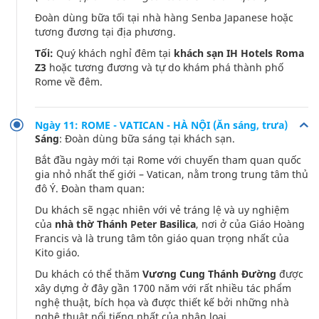
Đoàn dùng bữa tối tại nhà hàng Senba Japanese hoặc
tương đương tại địa phương.
Tối:
Quý khách nghỉ đêm tại
khách sạn IH Hotels Roma
Z3
hoặc tương đương và tự do khám phá thành phố
Rome về đêm.
Ngày 11: ROME - VATICAN - HÀ NỘI (Ăn sáng, trưa)
Sáng
: Đoàn dùng bữa sáng tại khách sạn.
Bắt đầu ngày mới tại Rome với chuyến tham quan quốc
gia nhỏ nhất thế giới – Vatican, nằm trong trung tâm thủ
đô Ý. Đoàn tham quan:
Du khách sẽ ngạc nhiên với vẻ tráng lệ và uy nghiệm
của
nhà thờ Thánh Peter Basilica
, nơi ở của Giáo Hoàng
Francis và là trung tâm tôn giáo quan trọng nhất của
Kito giáo.
Du khách có thể thăm
Vương Cung Thánh Đường
được
xây dựng ở đây gần 1700 năm với rất nhiều tác phẩm
nghệ thuật, bích họa và được thiết kế bởi những nhà
nghệ thuật nổi tiếng nhất của nhân loại.