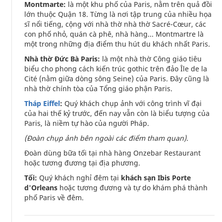
Montmarte:
là một khu phố của Paris, nằm trên quả đồi
lớn thuộc Quận 18. Từng là nơi tập trung của nhiều họa
sĩ nổi tiếng, cộng với nhà thờ nhà thờ Sacré-Cœur, các
con phố nhỏ, quán cà phê, nhà hàng... Montmartre là
một trong những địa điểm thu hút du khách nhất Paris.
Nhà thờ Đức Bà Paris:
là một nhà thờ Công giáo tiêu
biểu cho phong cách kiến trúc gothic trên đảo Île de la
Cité (nằm giữa dòng sông Seine) của Paris. Đây cũng là
nhà thờ chính tòa của Tổng giáo phận Paris.
Tháp Eiffel
:
Quý khách chụp ảnh với công trình vĩ đại
của hai thế kỷ trước, đến nay vẫn còn là biểu tượng của
Paris, là niềm tự hào của người Pháp.
(Đoàn chụp ảnh bên ngoài các điểm tham quan).
Đoàn dùng bữa tối tại nhà hàng Onzebar Restaurant
hoặc tương đương tại địa phương.
Tối:
Quý khách nghỉ đêm tại
khách sạn Ibis Porte
d'Orleans
hoặc tương đương và tự do khám phá thành
phố Paris về đêm.