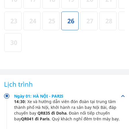
23
24
25
26
27
28
2
30
Lịch trình
Ngày 01: HÀ NỘI - PARIS
14:30:
Xe và hướng dẫn viên đón đoàn tại trung tâm
thành phố Hà Nội, khởi hành ra sân bay Nội Bài, đáp
chuyến bay
QR835 đi Doha
. Đoàn nối tiếp chuyến
bay
QR041 đi Paris
. Quý khách nghỉ đêm trên máy bay.