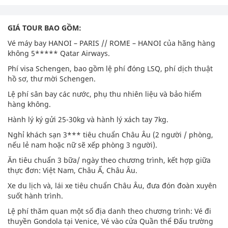
GIÁ TOUR BAO GỒM:
Vé máy bay HANOI – PARIS // ROME – HANOI của hãng hàng
không 5***** Qatar Airways.
Phí visa Schengen, bao gồm lệ phí đóng LSQ, phí dịch thuật
hồ sơ, thư mời Schengen.
Lệ phí sân bay các nước, phụ thu nhiên liệu và bảo hiểm
hàng không.
Hành lý ký gửi 25-30kg và hành lý xách tay 7kg.
Nghỉ khách sạn 3*** tiêu chuẩn Châu Âu (2 người / phòng,
nếu lẻ nam hoặc nữ sẽ xếp phòng 3 người).
Ăn tiêu chuẩn 3 bữa/ ngày theo chương trình, kết hợp giữa
thực đơn: Việt Nam, Châu Ấ, Châu Âu.
Xe du lịch và, lái xe tiêu chuẩn Châu Âu, đưa đón đoàn xuyên
suốt hành trình.
Lệ phí thăm quan một số địa danh theo chương trình: Vé đi
thuyền Gondola tại Venice, Vé vào cửa Quần thể Đấu trường