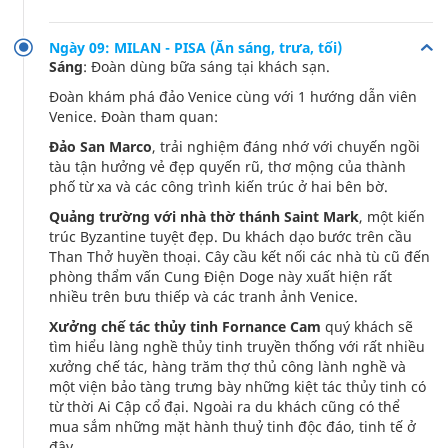
Ngày 09: MILAN - PISA (Ăn sáng, trưa, tối)
Sáng
: Đoàn dùng bữa sáng tại khách sạn.
Đoàn khám phá đảo Venice cùng với 1 hướng dẫn viên
Venice. Đoàn tham quan:
Đảo San Marco
, trải nghiệm đáng nhớ với chuyến ngồi
tàu tận hưởng vẻ đẹp quyến rũ, thơ mộng của thành
phố từ xa và các công trình kiến trúc ở hai bên bờ.
Quảng trường với
nhà thờ thánh Saint Mark
, một kiến
trúc Byzantine tuyệt đẹp. Du khách dạo bước trên cầu
Than Thở huyền thoại. Cây cầu kết nối các nhà tù cũ đến
phòng thẩm vấn Cung Điện Doge này xuất hiện rất
nhiều trên bưu thiếp và các tranh ảnh Venice.
Xưởng chế tác thủy tinh Fornance Cam
quý khách sẽ
tìm hiểu làng nghề thủy tinh truyền thống với rất nhiều
xưởng chế tác, hàng trăm thợ thủ công lành nghề và
một viện bảo tàng trưng bày những kiệt tác thủy tinh có
từ thời Ai Cập cổ đại. Ngoài ra du khách cũng có thể
mua sắm những mặt hành thuỷ tinh độc đáo, tinh tế ở
đây.