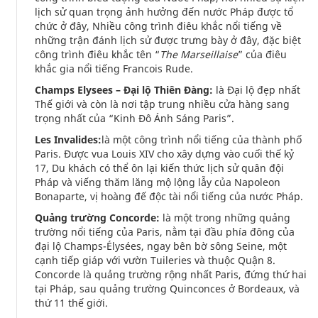
lịch sử quan trọng ảnh hưởng đến nước Pháp được tổ
chức ở đây, Nhiều công trình điêu khắc nổi tiếng về
những trận đánh lịch sử được trưng bày ở đây, đặc biệt
công trình điêu khắc tên “
The Marseillaise
” của điêu
khắc gia nổi tiếng Francois Rude.
Champs Elysees – Đại lộ Thiên Đàng:
là Đại lộ đẹp nhất
Thế giới và còn là nơi tập trung nhiều cửa hàng sang
trọng nhất của “Kinh Đô Ánh Sáng Paris”.
Les Invalides:
là một công trình nổi tiếng của thành phố
Paris. Được vua Louis XIV cho xây dựng vào cuối thế kỷ
17, Du khách có thể ôn lại kiến thức lịch sử quân đội
Pháp và viếng thăm lăng mộ lộng lẫy của Napoleon
Bonaparte, vị hoàng đế độc tài nổi tiếng của nước Pháp.
Quảng trường Concorde:
là một trong những quảng
trường nổi tiếng của Paris, nằm tại đầu phía đông của
đại lộ Champs-Élysées, ngay bên bờ sông Seine, một
cạnh tiếp giáp với vườn Tuileries và thuộc Quận 8.
Concorde là quảng trường rộng nhất Paris, đứng thứ hai
tại Pháp, sau quảng trường Quinconces ở Bordeaux, và
thứ 11 thế giới.