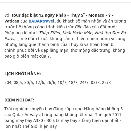
Với
tour đặc biệt 12 ngày Pháp - Thụy Sĩ - Monaco - Ý -
Vatican
của
BABARtravel
,du khách sẽ mãn nhãn và ấn tượng
trước hệ thống công trình kiến trúc độc đáo của đất nước
Pháp hoa lệ như:
Tháp Effiel, Khải Hoàn Môn, Nhà thờ Đức Bà
Paris,…
; mê đắm trước khung cảnh thiên nhiên hùng vĩ cùng
những làng quê thanh bình của Thụy Sĩ và hoàn toàn bị
chinh phục bởi vẻ đẹp lãng mạn, thơ mộng đặc trưng, không
bao giờ biến mất của Ý.
LỊCH KHỞI HÀNH:
204, 08,5, 30/5, 12/6, 26/6, 10/7, 18/7, 24/7, 02/8, 22/8
ĐIỂM NỔI BẬT:
Trải nghiệm chuyến bay đẳng cấp cùng Hãng hàng không 5
sao Qatar Airways, hãng hàng không tốt nhất Thế giới 2017
bằng máy bay A380 - 300, là máy bay 2 tầng hiện đại nhất -
lớn nhất Thế Giới hiện nay