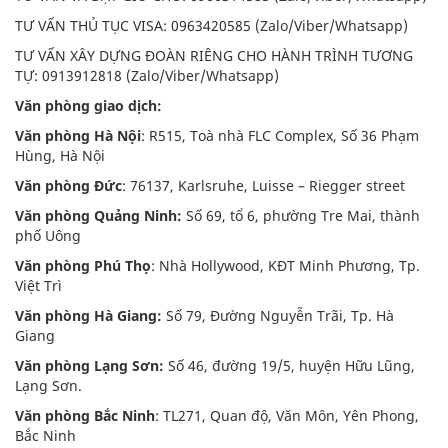
TƯ VẤN THỦ TỤC VISA: 0963420585 (Zalo/Viber/Whatsapp)
TƯ VẤN XÂY DỰNG ĐOÀN RIÊNG CHO HÀNH TRÌNH TƯƠNG
TỰ: 0913912818 (Zalo/Viber/Whatsapp)
Văn phòng giao dịch:
Văn phòng Hà Nội
: R515, Toà nhà FLC Complex, Số 36 Phạm
Hùng, Hà Nội
Văn phòng Đức
: 76137, Karlsruhe, Luisse – Riegger street
Văn phòng Quảng Ninh:
Số 69, tổ 6, phường Tre Mai, thành
phố Uông
Văn phòng Phú Thọ
: Nhà Hollywood, KĐT Minh Phương, Tp.
Việt Trì
Văn phòng Hà Giang:
Số 79, Đường Nguyễn Trãi, Tp. Hà
Giang
Văn phòng Lạng Sơn:
Số 46, đường 19/5, huyện Hữu Lũng,
Lạng Sơn.
Văn phòng Bắc Ninh
: TL271, Quan độ, Văn Môn, Yên Phong,
Bắc Ninh