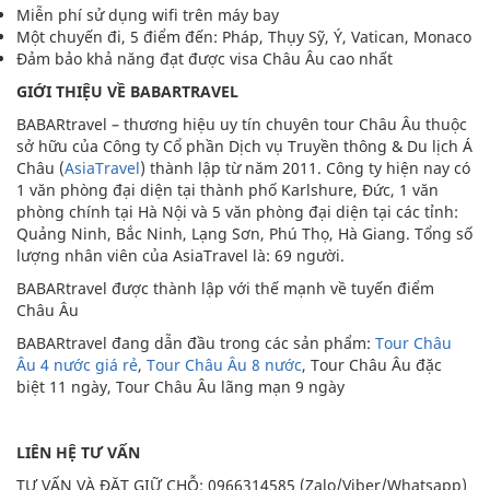
Miễn phí sử dụng wifi trên máy bay
Một chuyến đi, 5 điểm đến: Pháp, Thụy Sỹ, Ý, Vatican, Monaco
Đảm bảo khả năng đạt được visa Châu Âu cao nhất
GIỚI THIỆU VỀ BABARTRAVEL
BABARtravel – thương hiệu uy tín chuyên tour Châu Âu thuộc
sở hữu của Công ty Cổ phần Dịch vụ Truyền thông & Du lịch Á
Châu (
AsiaTravel
) thành lập từ năm 2011. Công ty hiện nay có
1 văn phòng đại diện tại thành phố Karlshure, Đức, 1 văn
phòng chính tại Hà Nội và 5 văn phòng đại diện tại các tỉnh:
Quảng Ninh, Bắc Ninh, Lạng Sơn, Phú Thọ, Hà Giang. Tổng số
lượng nhân viên của AsiaTravel là: 69 người.
BABARtravel được thành lập với thế mạnh về tuyến điểm
Châu Âu
BABARtravel đang dẫn đầu trong các sản phẩm:
Tour Châu
Âu 4 nước giá rẻ
,
Tour Châu Âu 8 nước
, Tour Châu Âu đặc
biệt 11 ngày, Tour Châu Âu lãng mạn 9 ngày
LIÊN HỆ TƯ VẤN
TƯ VẤN VÀ ĐẶT GIỮ CHỖ: 0966314585 (Zalo/Viber/Whatsapp)