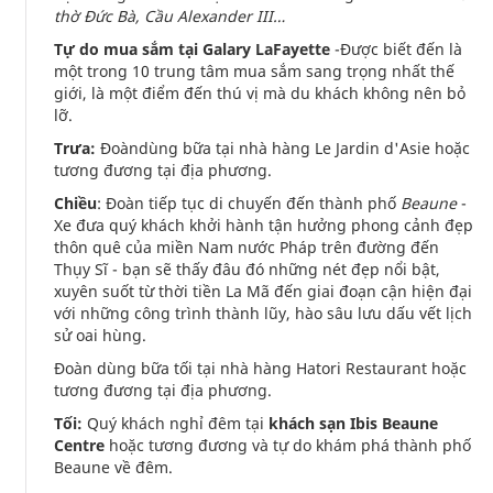
thờ Đức Bà, Cầu Alexander III…
Tự do mua sắm tại Galary LaFayette
-Được biết đến là
một trong 10 trung tâm mua sắm sang trọng nhất thế
giới, là một điểm đến thú vị mà du khách không nên bỏ
lỡ.
Trưa:
Đoàndùng bữa tại nhà hàng Le Jardin d'Asie hoặc
tương đương tại địa phương.
Chiều
: Đoàn tiếp tục di chuyến đến thành phố
Beaune
-
Xe đưa quý khách khởi hành tận hưởng phong cảnh đẹp
thôn quê của miền Nam nước Pháp trên đường đến
Thụy Sĩ - bạn sẽ thấy đâu đó những nét đẹp nổi bật,
xuyên suốt từ thời tiền La Mã đến giai đoạn cận hiện đại
với những công trình thành lũy, hào sâu lưu dấu vết lịch
sử oai hùng.
Đoàn dùng bữa tối tại nhà hàng Hatori Restaurant hoặc
tương đương tại địa phương.
Tối:
Quý khách nghỉ đêm tại
khách sạn Ibis Beaune
Centre
hoặc tương đương và tự do khám phá thành phố
Beaune về đêm.