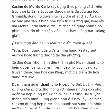
Casino de Monte Carlo
xây dựng theo phong cách kiến
trúc thời kỳ Belle Epoque, được cho là đã cứu gia tộc
Grimaldi, dòng họ quyền lực lâu đời nhất châu Âu khỏi
bờ vực phá sản. Chính nhờ kiến trúc vương giả, lộng lẫy
mà Monte Carlo luôn được lựa chọn để quay những bộ
phim bom tấn như “Điệp viên 007” hay “Sòng bạc Hoàng
gia”.
(Đoàn chụp ảnh bên ngoài các điểm tham quan)
Trưa:
Đoàn dùng bữa trưa tại nhà hàng Restaurant
Aurore hoặc tương đương tại địa phương.
Xe đón đoàn khởi hành đến thành phố Nice
-
thành phố
biển duyên dáng, cổ kính, xinh đẹp, lôi cuốn và giàu
truyền thống văn hóa của Pháp, một địa điểm du lịch
đáng mơ ước.
Đoàn tham quan
thành phố Nice
:
nhà thờ, ngắm nhìn
những khu phố cổ
thơ mộng với nhiều những con phố
ngắn và hẹp đúng kiểu kiến trúc Địa Trung Hải truyền
thống điển hình. Cũng giống như ở Ý hay Tây Ban Nha,
các con đường hẹp được bao quanh sát sườn bởi những
ngôi nhà cao, thông thường cao nhất là 5 tầng, được