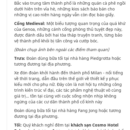
Bắc vào trung tâm thành phố là những quán cà phê ngồi
dưới hiên trên vỉa hè, những kios sách báo bán cho
những vị cao niên hàng ngày vẫn còn đọc báo giấy.
Cổng Medieval:
Một biểu tượng quan trọng của quá khứ
của Genoa, những cánh cổng phòng thủ tuyệt đẹp này,
được đánh dấu bởi hai tòa tháp truyện tranh, từng bảo
vệ thành phố khỏi bị tấn công và cướp bóc.
(Đoàn chụp ảnh bên ngoài các điểm tham quan)
Trưa:
Đoàn dùng bữa tối tại nhà hàng Piedgrotta hoặc
tương đương tại địa phương.
Xe đón đoàn khởi hành đến thành phố Milan - nổi tiếng
về thời trang, dẫn đầu trên thế giới về thiết kế y phục
kiểu mới cho phụ nữ. Đây còn là nơi hội tụ những công
trình kiến trúc vĩ đại, các tác phẩm nghệ thuật vô cùng
giá trị… tồn tại cùng với cuộc sống nhộn nhịp không
ngừng của các cư dân thành phố cổ kính này
Đoàn dùng bữa tối tại nhà hàng Fang Jong hoặc tương
đương tại địa phương.
Tối:
Quý khách nghỉ đêm tại
khách sạn Cosmo Hotel