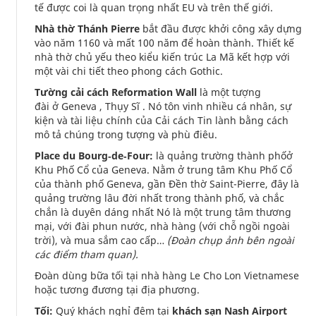
tế được coi là quan trọng nhất EU và trên thế giới.
Nhà thờ Thánh Pierre
bắt đầu được khởi công xây dựng
vào năm 1160 và mất 100 năm để hoàn thành. Thiết kế
nhà thờ chủ yếu theo kiểu kiến trúc La Mã kết hợp với
một vài chi tiết theo phong cách Gothic.
Tường cải cách Reformation Wall
là một tượng
đài ở Geneva , Thụy Sĩ . Nó tôn vinh nhiều cá nhân, sự
kiện và tài liệu chính của Cải cách Tin lành bằng cách
mô tả chúng trong tượng và phù điêu.
Place du Bourg‐de‐Four:
là quảng trường thành phốở
Khu Phố Cổ của Geneva. Nằm ở trung tâm Khu Phố Cổ
của thành phố Geneva, gần Đền thờ Saint-Pierre, đây là
quảng trường lâu đời nhất trong thành phố, và chắc
chắn là duyên dáng nhất Nó là một trung tâm thương
mại, với đài phun nước, nhà hàng (với chỗ ngồi ngoài
trời), và mua sắm cao cấp…
(Đoàn chụp ảnh bên ngoài
các điểm tham quan).
Đoàn dùng bữa tối tại nhà hàng Le Cho Lon Vietnamese
hoặc tương đương tại địa phương.
Tối:
Quý khách nghỉ đêm tại
khách sạn Nash Airport