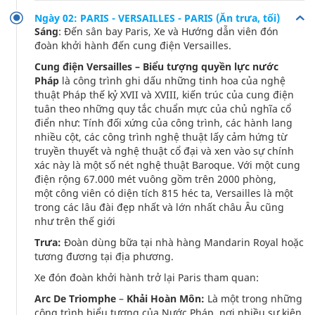
Ngày 02: PARIS - VERSAILLES - PARIS (Ăn trưa, tối)
Sáng
: Đến sân bay Paris, Xe và Hướng dẫn viên đón
đoàn khởi hành đến cung điện Versailles.
Cung điện Versailles – Biểu tượng quyền lực nước
Pháp
là công trình ghi dấu những tinh hoa của nghệ
thuật Pháp thế kỷ XVII và XVIII, kiến trúc của cung điện
tuân theo những quy tắc chuẩn mực của chủ nghĩa cổ
điển như: Tính đối xứng của công trình, các hành lang
nhiều cột, các công trình nghệ thuật lấy cảm hứng từ
truyền thuyết và nghệ thuật cổ đại và xen vào sự chính
xác này là một số nét nghệ thuật Baroque. Với một cung
điện rộng 67.000 mét vuông gồm trên 2000 phòng,
một công viên có diện tích 815 héc ta, Versailles là một
trong các lâu đài đẹp nhất và lớn nhất châu Âu cũng
như trên thế giới
Trưa:
Đoàn dùng bữa tại nhà hàng Mandarin Royal hoặc
tương đương tại địa phương.
Xe đón đoàn khởi hành trở lại Paris tham quan:
Arc De Triomphe
–
Khải Hoàn Môn:
Là một trong những
công trình biểu tượng của Nước Pháp, nơi nhiều sự kiện