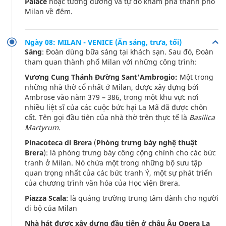
Palace
hoặc tương đương và tự do khám phá thành phố
Milan về đêm.
Ngày 08: MILAN - VENICE (Ăn sáng, trưa, tối)
Sáng
: Đoàn dùng bữa sáng tại khách sạn. Sau đó, Đoàn
tham quan thành phố Milan với những công trình:
Vương Cung Thánh Đường Sant'Ambrogio:
Một trong
những nhà thờ cổ nhất ở Milan, được xây dựng bởi
Ambrose vào năm 379 – 386, trong một khu vực nơi
nhiều liệt sĩ của các cuộc bức hại La Mã đã được chôn
cất. Tên gọi đầu tiên của nhà thờ trên thực tế là
Basilica
Martyrum.
Pinacoteca di Brera
(
Phòng trưng bày nghệ thuật
Brera
): là phòng trưng bày công cộng chính cho các bức
tranh ở Milan. Nó chứa một trong những bộ sưu tập
quan trọng nhất của các bức tranh Ý, một sự phát triển
của chương trình văn hóa của Học viện Brera.
Piazza Scala
: là quảng trường trung tâm dành cho người
đi bộ của Milan
Nhà hát được xây dựng đầu tiên ở châu Âu Opera La