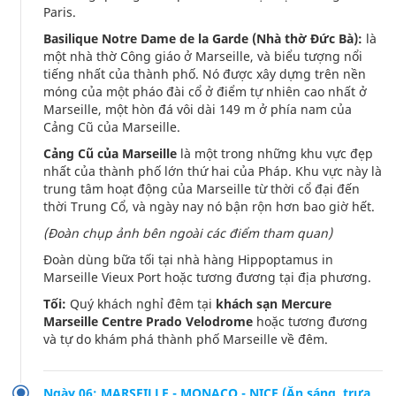
Paris.
Basilique Notre Dame de la Garde (Nhà thờ Đức Bà):
là
một nhà thờ Công giáo ở Marseille, và biểu tượng nổi
tiếng nhất của thành phố. Nó được xây dựng trên nền
móng của một pháo đài cổ ở điểm tự nhiên cao nhất ở
Marseille, một hòn đá vôi dài 149 m ở phía nam của
Cảng Cũ của Marseille.
Cảng Cũ của Marseille
là một trong những khu vực đẹp
nhất của thành phố lớn thứ hai của Pháp. Khu vực này là
trung tâm hoạt động của Marseille từ thời cổ đại đến
thời Trung Cổ, và ngày nay nó bận rộn hơn bao giờ hết.
(Đoàn chụp ảnh bên ngoài các điểm tham quan)
Đoàn dùng bữa tối tại nhà hàng Hippoptamus in
Marseille Vieux Port hoặc tương đương tại địa phương.
Tối:
Quý khách nghỉ đêm tại
khách sạn Mercure
Marseille Centre Prado Velodrome
hoặc tương đương
và tự do khám phá thành phố Marseille về đêm.
Ngày 06: MARSEILLE - MONACO - NICE (Ăn sáng, trưa,