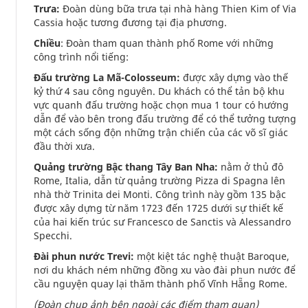
Trưa:
Đoàn dùng bữa trưa tại nhà hàng Thien Kim of Via
Cassia hoặc tương đương tại địa phương.
Chiều
: Đoàn tham quan thành phố Rome với những
công trình nổi tiếng:
Đấu trường La Mã-Colosseum:
được xây dựng vào thế
kỷ thứ 4 sau công nguyên. Du khách có thể tản bộ khu
vực quanh đấu trường hoặc chọn mua 1 tour có hướng
dẫn để vào bên trong đấu trường để có thể tưởng tượng
một cách sống độn những trận chiến của các võ sĩ giác
đầu thời xưa.
Quảng trường Bậc thang Tây Ban Nha:
nằm ở thủ đô
Rome, Italia, dẫn từ quảng trường Pizza di Spagna lên
nhà thờ Trinita dei Monti. Công trình này gồm 135 bậc
được xây dựng từ năm 1723 đến 1725 dưới sự thiết kế
của hai kiến trúc sư Francesco de Sanctis và Alessandro
Specchi.
Đài phun nước Trevi:
một kiệt tác nghệ thuật Baroque,
nơi du khách ném những đồng xu vào đài phun nước để
cầu nguyện quay lại thăm thành phố Vĩnh Hẵng Rome.
(Đoàn chụp ảnh bên ngoài các điểm tham quan)