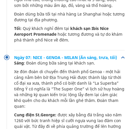
sơn bởi những màu ấm áp, đỏ, vàng và thổ hoàng.
Đoàn dùng bữa tối tại nhà hàng Le Shanghai hoặc tương
đương tại địa phương.
Tối:
Quý khách nghỉ đêm tại
khách sạn Ibis Nice
Aeroport Promenade
hoặc tương đương và tự do khám
phá thành phố Nice về đêm.
Ngày 07: NICE - GENOA - MILAN (Ăn sáng, trưa, tối)
Sáng
: Đoàn dùng bữa sáng tại khách sạn.
Xe đón đoàn di chuyển đến thành phố Genoa - một hải
cảng nằm bên bờ Ðịa Trung Hải được thành lập từ thời
cổ đại xa xưa, thành phố có biệt danh là “La Superba”
tiếng Ý có nghĩa là “The Super One” vì lịch sử huy hoàng
và những kỳ quan kiến trúc lộng lẫy đem lại cảm giác
khó quên cho du khách mỗi lần ghé thăm. Đoàn tham
quan:
Cung điện St.George:
được xây bằng đá trắng vào năm
1260 với bức tranh hiệp sĩ cưỡi ngựa vung lao đâm con
quái vật. Từ đây đi về phía quảng trường để lên hướng