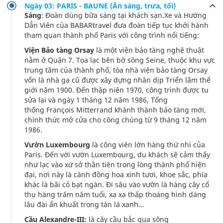
Ngày 03: PARIS - BAUNE (Ăn sáng, trưa, tối)
Sáng
: Đoàn dùng bữa sáng tại khách sạn.Xe và Hướng
Dẫn Viên của BABARtravel đưa đoàn tiếp tục khởi hành
tham quan thành phố Paris với công trình nổi tiếng:
Viện Bảo tàng Orsay
là một viện bảo tàng nghệ thuật
nằm ở Quận 7. Tọa lạc bên bờ sông Seine, thuộc khu vực
trung tâm của thành phố, tòa nhà viện bảo tàng Orsay
vốn là nhà ga cũ được xây dựng nhân dịp Triển lãm thế
giới năm 1900. Đến thập niên 1970, công trình được tu
sửa lại và ngày 1 tháng 12 năm 1986, Tổng
thống François Mitterrand khánh thành bảo tàng mới,
chính thức mở cửa cho công chúng từ 9 tháng 12 năm
1986.
Vườn Luxembourg
là công viên lớn hàng thứ nhì của
Paris. Đến với vườn Luxembourg, du khách sẽ cảm thấy
như lạc vào xứ sở thần tiên trong lòng thành phố hiện
đại, nơi này là cánh đồng hoa xinh tươi, khoe sắc, phía
khác là bãi cỏ bạt ngàn. Đi sâu vào vườn là hàng cây cổ
thụ hàng trăm năm tuổi, xa xa thấp thoáng hình dáng
lâu đài ẩn khuất trong tán lá xanh…
Cầu Alexandre-III:
là cây cầu bắc qua sông