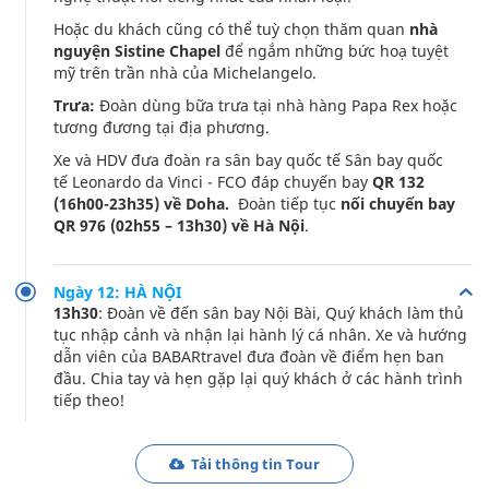
Hoặc du khách cũng có thể tuỳ chọn thăm quan
nhà
nguyện Sistine Chapel
để ngắm những bức hoạ tuyệt
mỹ trên trần nhà của Michelangelo.
Trưa:
Đoàn dùng bữa trưa tại nhà hàng Papa Rex hoặc
tương đương tại địa phương.
Xe và HDV đưa đoàn ra sân bay quốc tế Sân bay quốc
tế Leonardo da Vinci - FCO đáp chuyến bay
QR 132
(16h00-23h35) về Doha.
Đoàn tiếp tục
nối chuyến bay
QR 976 (02h55 – 13h30) về Hà Nội
.
Ngày 12: HÀ NỘI
13h30
: Đoàn về đến sân bay Nội Bài, Quý khách làm thủ
tục nhập cảnh và nhận lại hành lý cá nhân. Xe và hướng
dẫn viên của BABARtravel đưa đoàn về điểm hẹn ban
đầu. Chia tay và hẹn gặp lại quý khách ở các hành trình
tiếp theo!
Tải thông tin Tour