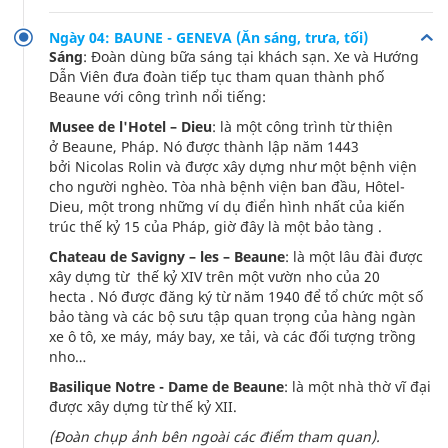
Ngày 04: BAUNE - GENEVA (Ăn sáng, trưa, tối)
Sáng
: Đoàn dùng bữa sáng tại khách sạn. Xe và Hướng
Dẫn Viên đưa đoàn tiếp tục tham quan thành phố
Beaune với công trình nổi tiếng:
Musee de l'Hotel – Dieu
: là một công trình từ thiện
ở Beaune, Pháp. Nó được thành lập năm 1443
bởi Nicolas Rolin và được xây dựng như một bệnh viện
cho người nghèo. Tòa nhà bệnh viện ban đầu, Hôtel-
Dieu, một trong những ví dụ điển hình nhất của kiến ​​
trúc thế kỷ 15 của Pháp, giờ đây là một bảo tàng .
Chateau de Savigny – les – Beaune
: là một lâu đài được
xây dựng từ thế kỷ XIV trên một vườn nho của 20
hecta . Nó được đăng ký từ năm 1940 để tổ chức một số
bảo tàng và các bộ sưu tập quan trọng của hàng ngàn
xe ô tô, xe máy, máy bay, xe tải, và các đối tượng trồng
nho…
Basilique Notre - Dame de Beaune
: là một nhà thờ vĩ đại
được xây dựng từ thế kỷ XII.
(Đoàn chụp ảnh bên ngoài các điểm tham quan).