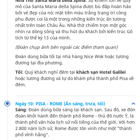
Nhà Thờ Santa Maria della Spina:
Sự khiêm tốn về quy
mô của Santa Maria della Spina được bù đắp hoàn hảo
bởi vẻ đẹp của nó: mặt tiền màu trắng trang trí công
phu được coi là một trong những kiến trúc ấn tượng
nhất trên toàn Châu Âu. Nhà thờ chiếm trọn một góc
nhìn ra dòng sông và thu hút du khách bởi kiến trúc Gô
tích từ thế kỷ 13 của mình.
(Đoàn chụp ảnh bên ngoài các điểm tham quan)
Đoàn dùng bữa tối tại nhà hàng Nice Wok hoặc tương
đương tại địa phương.
Tối:
Quý khách nghỉ đêm tại
khách sạn Hotel Galilei
hoặc tương đương và tự do khám phá thành phố Pisa về
đêm.
Ngày 10: PISA - ROME (Ăn sáng, trưa, tối)
Sáng
: Đoàn dùng bữa sáng tại khách sạn. Sau đó, xe đón
đoàn khởi hành đến thành phố Rome - thủ đô nước Ý, là
thành phố văn hóa lịch sử nổi tiếng của thế giới. Với hơn
2.800 năm lịch sử, Rome được tôn vinh như một "thành
phố vĩnh hằng".