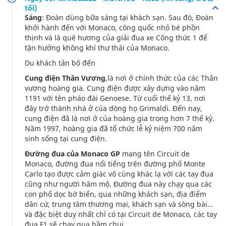
tối)
Sáng
: Đoàn dùng bữa sáng tại khách sạn. Sau đó, Đoàn
khởi hành đến với Monaco, công quốc nhỏ bé phồn
thịnh và là quê hương của giải đua xe Công thức 1 để
tận hưởng không khí thư thái của Monaco.
Du khách tản bộ đến
Cung điện Thân Vương
,là nơi ở chính thức của các Thân
vương hoàng gia. Cung điện được xây dựng vào năm
1191 với tên pháo đài Genoese. Từ cuối thế kỷ 13, nơi
đây trở thành nhà ở của dòng họ Grimaldi. Đến nay,
cung điện đã là nơi ở của hoàng gia trong hơn 7 thế kỷ.
Năm 1997, hoàng gia đã tổ chức lễ kỷ niệm 700 năm
sinh sống tại cung điện.
Đường đua của Monaco GP
mang tên Circuit de
Monaco, đường đua nổi tiếng trên đường phố Monte
Carlo tạo được cảm giác vô cùng khác lạ với các tay đua
cũng như người hâm mộ. Đường đua này chạy qua các
con phố dọc bờ biển, qua những khách sạn, địa điểm
dân cứ, trung tâm thương mại, khách sạn và sòng bài…
và đặc biệt duy nhất chỉ có tại Circuit de Monaco, các tay
đua F1 sẽ chạy qua hầm chui.