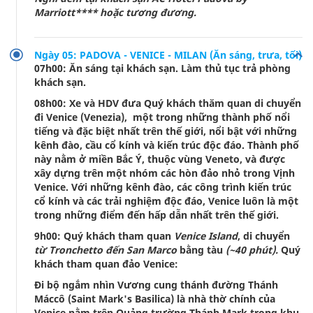
Marriott**** hoặc tương đương.
Ngày 05: PADOVA - VENICE - MILAN (Ăn sáng, trưa, tối)
07h00: Ăn sáng tại khách sạn. Làm thủ tục trả phòng
khách sạn.
08h00: Xe và HDV đưa Quý khách thăm quan
di chuyển
đi Venice (Venezia), một trong những thành phố nổi
tiếng và đặc biệt nhất trên thế giới, nổi bật với những
kênh đào, cầu cổ kính và kiến trúc độc đáo. Thành phố
này nằm ở miền Bắc Ý, thuộc vùng Veneto, và được
xây dựng trên một nhóm các hòn đảo nhỏ trong Vịnh
Venice. Với những kênh đào, các công trình kiến trúc
cổ kính và các trải nghiệm độc đáo, Venice luôn là một
trong những điểm đến hấp dẫn nhất trên thế giới.
9h00: Quý khách tham quan
Venice Island
, di chuyển
từ Tronchetto đến San Marco
bằng tàu
(~40 phút).
Quý
khách tham quan đảo Venice:
Đi bộ ngắm nhìn Vương cung thánh đường Thánh
Máccô (Saint Mark's Basilica) là nhà thờ chính của
Venice nằm trên Quảng trường Thánh Mark trong khu