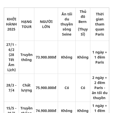
Thủ
Ăn tối
Thời
đô
KHỞI
du
gian
HẠNG
NGƯỜI
Bern
HÀNH
thuyền
tham
TOUR
LỚN
2025
sông
(Thụy
quan
Seine
Sĩ)
Paris
27/1 -
6/2
1 ngày +
(28
Truyền
73.900.000đ
Không
Không
1 đêm
Tết
thống
Paris
Âm
Lịch)
2 ngày +
2 đêm
28/3 -
Chất
75.900.000đ
Có
Có
Paris -
7/4
lượng
ăn tối du
thuyền
1 ngày +
15/5 -
Truyền
74.900.000đ
Không
Không
1 đêm