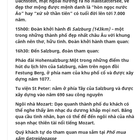
Dachstein, mặt ngoài hướng ra hồ Hallstättersee, vẻ
đẹp thơ mộng được mệnh danh là “hòn ngọc nước
Áo” hay “xứ sở thần tiên” có tuổi đời lên tới 7.000
năm.
15h00: Đoàn khởi hành đi
Salzburg (143km) –
một
trong những thành phố đẹp nhất châu Âu với khung
cảnh nên thơ, hữu tình. Đoàn khởi hành tham quan:
16h30: Đến Salzburg, đoàn tham quan:
Pháo đài Hohensalzburg:Một trong những điểm thu
hút du lịch lớn của Salzburg, nằm trên ngọn đồi
Festung Berg, ở phía nam của khu phố cổ và được xây
dựng năm 1077.
Tu viện St Peter: nằm ở phía Tây của Salzburg và được
xây dựng vào năm 690 sau công nguyên
Ngôi nhà Mozart: Dạo quanh thành phố du khách có
thể nghe thấy âm nhạc du dương khắp mọi nơi. Băng
qua cầu tình nhân, bạn có thể để đến ngôi nhà của nhà
soạn nhạc thiên tài nổi tiếng Mozart.
Quý khách tự do tham quan mua sắm tại
Phố mua
sắm Getreidegasse