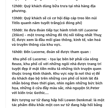
12h00: Quý khách dùng bữa trưa tại nhà hàng địa
phương.
13h00: Quý khách sẽ có cơ hội đáp cáp treo lên núi
Titlis quanh năm tuyết trắng(có đóng phí)
15h00: Xe đưa đoàn tiếp tục hành trình tới
Lucerne
(35km
) – một trong những đô thị nổi tiếng nhất Thuỵ
Sĩ, được xem là đầu mối giao thông, kinh tế, văn hoá
và truyền thông của khu vực
.
16h00: Đến Lucerne, đoàn sẽ được tham quan :
Khu phố cổ Lucerne: - tọa lạc bên bờ phải của sông
Reuss, khu phố cổ với những ngôi nhà được trang trí
tuyệt đẹp ở mặt tiền miêu tả những tích truyện quen
thuộc trong Kinh thánh. Khu vực này là nơi thú vị để
du khách dạo bộ trên những con phố cổ kính lát đá
nhẵn bóng theo thời gian, nhìn ngắm những bức bích
họa, những ô cửa đầy màu sắc, nhà nguyện St.Peter
với kiến trúc Gothic….
Bức tượng sư tử đang hấp hối Lowen Denkmal: là một
tác phẩm điêu khắc một con sư tử đang hấp hối bằng