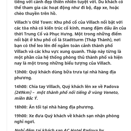
tiếng với cảnh đẹp thiên nhiên tuyệt vời. Du khách có
thể tham gia các hoạt động như đi bộ, đạp xe, hoặc
chèo thuyền trên hồ.
Villach's Old Town: Khu phố cổ của Villach nổi bật với
các tòa nhà có kiến trúc cổ kính, mang đậm dấu ấn của
thời Trung Cổ và Phục Hưng. Một trong những điểm
nổi bật ở khu phố cổ là Stadtturm (Tháp Thành), nơi
bạn có thể leo lên để ngắm toàn cảnh thành phố
Villach và các khu vực xung quanh. Tháp này từng là
một phần của hệ thống phòng thủ thành phố và hiện
nay là một trong những biểu tượng của Villach.
13h00: Quý khách dùng bữa trưa tại nhà hàng địa
phương.
14h00: Chia tay Villach, Quý khách lên xe về Padova
(249km) – một thành phố nổi tiếng ở vùng Veneto,
miền Bắc Ý.
18h00: Ăn tối tại nhà hàng địa phương.
19h00: Xe đưa Quý khách về khách sạn nhận phòng
nghỉ ngơi.
Nghỉ đêm tại khách sạn AC Hotel Padova by