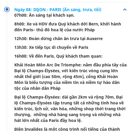
Ngày 08: DIJON - PARIS (Ăn sáng, trưa, tối)
07h00: Ăn sáng tại khách sạn.
8h00: Xe và HDV đưa Quý khách dời Bern, khởi hành
đến Paris– thủ đô hoa lệ của nước Pháp
12h30: Đoàn dừng chân ăn trưa tại Auxerre
13h30: Xe tiếp tục di chuyển về Paris
16h00: Về đến Paris, Quý khách tham quan:
Khải Hoàn Môn Arc De Triomphe: nằm đầu phía tây của
Đại lộ Champs-Élysées, với kiến trúc vòng cung lớn
nhất thế giới (cao 50m, rộng 45m), cổng Khải Hoàn
Môn là biểu tượng của niềm tin và niềm tự hào dân
tộc của nhân dân Pháp
Đại lộ Champs-Élysées: dài gần 2km và rộng 70m, Đại
lộ Champs-Élysées tập trung tất cả những tinh hoa về
kiến trúc, lịch sử, văn hóa, những shop thời trang thời
thượng, những nhà hàng sang trọng và những nhà
hát lớn nhất của Paris đầy hoa lệ.
Điện Invalides là một công trình nổi tiếng của thành