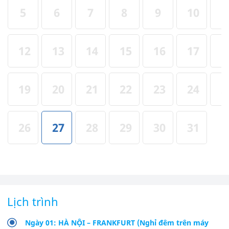
5
6
7
8
9
10
1
12
13
14
15
16
17
1
19
20
21
22
23
24
2
26
27
28
29
30
31
Lịch trình
Ngày 01: HÀ NỘI – FRANKFURT (Nghỉ đêm trên máy