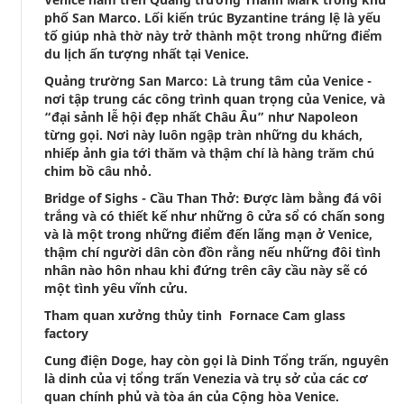
phố San Marco. Lối kiến trúc Byzantine tráng lệ là yếu
tố giúp nhà thờ này trở thành một trong những điểm
du lịch ấn tượng nhất tại Venice.
Quảng trường San Marco: Là trung tâm của Venice -
nơi tập trung các công trình quan trọng của Venice, và
“đại sảnh lễ hội đẹp nhất Châu Âu” như Napoleon
từng gọi. Nơi này luôn ngập tràn những du khách,
nhiếp ảnh gia tới thăm và thậm chí là hàng trăm chú
chim bồ câu nhỏ.
Bridge of Sighs - Cầu Than Thở:
Được làm bằng đá vôi
trắng và có thiết kế như những ô cửa sổ có chấn song
và là một trong những điểm đến lãng mạn ở Venice,
thậm chí người dân còn đồn rằng nếu những đôi tình
nhân nào hôn nhau khi đứng trên cây cầu này sẽ có
một tình yêu vĩnh cửu.
Tham quan xưởng thủy tinh Fornace Cam glass
factory
Cung điện Doge, hay còn gọi là Dinh Tổng trấn, nguyên
là dinh của vị tổng trấn Venezia và trụ sở của các cơ
quan chính phủ và tòa án của Cộng hòa Venice.