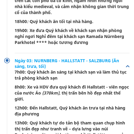
trên các con phố đá cổ kính, ngắm nhìn những ngôi
nhà kiểu medieval, và cảm nhận không gian thời trung
cổ của thành phố.
18h00
:
Quý khách ăn tối tại nhà hàng.
19h00: Xe đưa Quý khách về khách sạn nhận phòng
nghỉ ngơi Nghỉ đêm tại khách sạn Ramada Nürnberg
Parkhotel **** hoặc tương đương
Ngày 03: NURNBERG - HALLSTATT - SALZBURG (Ăn
sáng, trưa, tối)
7h00: Quý khách ăn sáng tại khách sạn và làm thủ tục
trả phòng khách sạn
8h00: Xe và HDV đưa quý khách đi Hallstatt - viên ngọc
của nước Áo
(370km),
thị trấn bên hồ đẹp nhất thế
giới.
12h00: Đến Hallstatt, Quý khách ăn trưa tại nhà hàng
địa phương
13h00: Quý khách tự do tản bộ tham quan chụp hình
thị trấn đẹp như tranh vẽ – dựa lưng vào núi