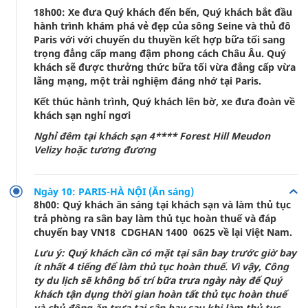
18h00: Xe đưa Quý khách đến bến, Quý khách bắt đầu
hành trình khám phá vẻ đẹp của sông Seine và thủ đô
Paris với với chuyến du thuyền kết hợp bữa tối sang
trọng đẳng cấp mang đậm phong cách Châu Âu. Quý
khách sẽ được thưởng thức bữa tối vừa đẳng cấp vừa
lãng mạng, một trải nghiệm đáng nhớ tại Paris.
Kết thúc hành trình, Quý khách lên bờ, xe đưa đoàn về
khách sạn nghỉ ngơi
Nghỉ đêm tại khách sạn 4**** Forest Hill Meudon
Velizy hoặc tương đương
Ngày 10: PARIS-HÀ NỘI (Ăn sáng)
8h00: Quý khách ăn sáng tại khách sạn và làm thủ tục
trả phòng ra sân bay làm thủ tục hoàn thuế và đáp
chuyến bay VN18 CDGHAN 1400 0625 về lại Việt Nam.
Lưu ý: Quý khách cần có mặt tại sân bay trước giờ bay
ít nhất 4 tiếng để làm thủ tục hoàn thuế. Vì vậy, Công
ty du lịch sẽ không bố trí bữa trưa ngày này để Quý
khách tận dụng thời gian hoàn tất thủ tục hoàn thuế
và chủ động ăn trưa tại sân bay sau khi làm thủ tục