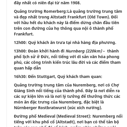
đây nhất có niên đại từ năm 1908.
Quảng trường Romerberg:Là quảng trường trung tâm
và đẹp nhất trong Altstadt Frankfurt (Old Town). Đối
với hầu hết du khách này là điểm dừng chân đầu tiên
trên con đường của họ thông qua nội ô thành phố
Frankfurt.
12h00: Quý khách ăn trưa tại nhà hàng địa phương.
13h00: Đoàn khởi hành đi
Nurnberg (220km)
– thành
phố lịch sử ở Đức, nổi tiếng với di sản văn hóa phong
phú, các công trình kiến trúc lâu đời và các điểm tham
quan hấp dẫn
16h30: Đến Stuttgart, Quý khách tham quan:
Quảng trường trung tâm của Nuremberg, nơi có Chợ
Giáng Sinh nổi tiếng của thành phố. Đây là nơi diễn ra
các sự kiện lớn và là nơi lý tưởng để thưởng thức các
món ăn đặc trưng của Nuremberg, đặc biệt là
Nürnberger Rostbratwurst (xúc xích nướng).
Đường phố Medieval (Medieval Street): Nuremberg nổi
tiếng với khu phố cổ (Altstadt), nơi bạn có thể tản bộ