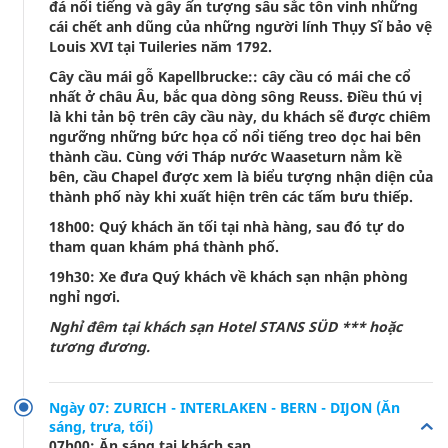
đá nổi tiếng và gây ấn tượng sâu sắc tôn vinh những
cái chết anh dũng của những người lính Thụy Sĩ bảo vệ
Louis XVI tại Tuileries năm 1792.
Cây cầu mái gỗ Kapellbrucke:: cây cầu có mái che cổ
nhất ở châu Âu, bắc qua dòng sông Reuss. Điều thú vị
là khi tản bộ trên cây cầu này, du khách sẽ được chiêm
ngưỡng những bức họa cổ nổi tiếng treo dọc hai bên
thành cầu. Cùng với Tháp nước Waaseturn nằm kề
bên, cầu Chapel được xem là biểu tượng nhận diện của
thành phố này khi xuất hiện trên các tấm bưu thiếp.
18h00: Quý khách ăn tối tại nhà hàng, sau đó tự do
tham quan khám phá thành phố.
19h30: Xe đưa Quý khách về khách sạn nhận phòng
nghỉ ngơi.
Nghỉ đêm tại khách sạn Hotel STANS SÜD *** hoặc
tương đương.
Ngày 07: ZURICH - INTERLAKEN - BERN - DIJON (Ăn
sáng, trưa, tối)
07h00: Ăn sáng tại khách sạn.