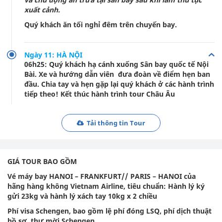
xuất cảnh.
Quý khách ăn tối nghỉ đêm trên chuyến bay.
Ngày 11: HÀ NỘI
06h25: Quý khách hạ cánh xuống Sân bay quốc tế Nội
Bài. Xe và hướng dẫn viên đưa đoàn về điểm hẹn ban
đầu. Chia tay và hẹn gặp lại quý khách ở các hành trình
tiếp theo! Kết thúc hành trình tour Châu Âu
Tải thông tin Tour
GIÁ TOUR BAO GỒM
Vé máy bay HANOI – FRANKFURT// PARIS – HANOI của
hãng hàng không Vietnam Airline, tiêu chuẩn: Hành lý ký
gửi 23kg và hành lý xách tay 10kg x 2 chiều
Phí visa Schengen, bao gồm lệ phí đóng LSQ, phí dịch thuật
hồ sơ, thư mời Schengen