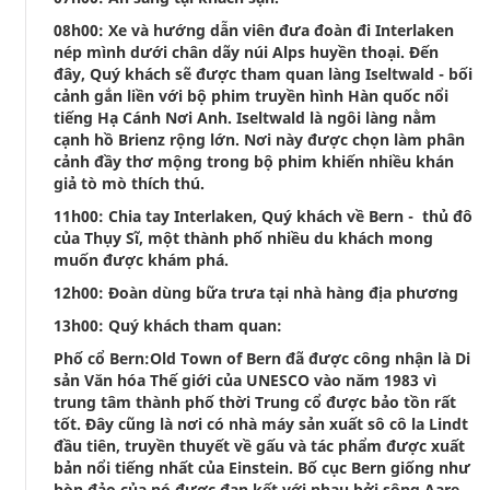
08h00: Xe và hướng dẫn viên đưa đoàn đi Interlaken
nép mình dưới chân dãy núi Alps huyền thoại. Đến
đây, Quý khách sẽ được tham quan làng Iseltwald - bối
cảnh gắn liền với bộ phim truyền hình Hàn quốc nổi
tiếng Hạ Cánh Nơi Anh. Iseltwald là ngôi làng nằm
cạnh hồ Brienz rộng lớn. Nơi này được chọn làm phân
cảnh đầy thơ mộng trong bộ phim khiến nhiều khán
giả tò mò thích thú.
11h00: Chia tay Interlaken, Quý khách về Bern - thủ đô
của Thụy Sĩ, một thành phố nhiều du khách mong
muốn được khám phá.
12h00: Đoàn dùng bữa trưa tại nhà hàng địa phương
13h00: Quý khách tham quan:
Phố cổ Bern:Old Town of Bern đã được công nhận là Di
sản Văn hóa Thế giới của UNESCO vào năm 1983 vì
trung tâm thành phố thời Trung cổ được bảo tồn rất
tốt. Đây cũng là nơi có nhà máy sản xuất sô cô la Lindt
đầu tiên, truyền thuyết về gấu và tác phẩm được xuất
bản nổi tiếng nhất của Einstein. Bố cục Bern giống như
hòn đảo của nó được đan kết với nhau bởi sông Aare