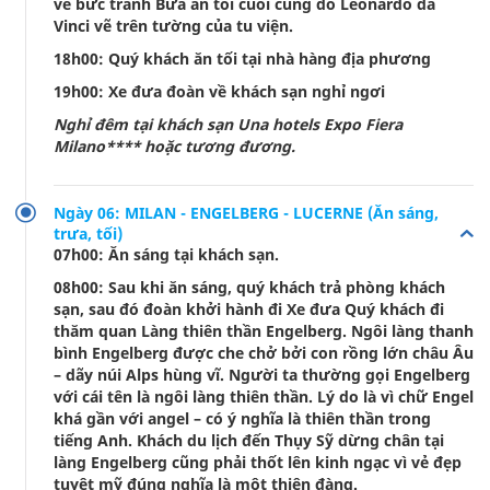
về bức tranh Bữa ăn tối cuối cùng do Leonardo da
Vinci vẽ trên tường của tu viện.
18h00: Quý khách ăn tối tại nhà hàng địa phương
19h00: Xe đưa đoàn về khách sạn nghỉ ngơi
Nghỉ đêm tại khách sạn Una hotels Expo Fiera
Milano**** hoặc tương đương.
Ngày 06: MILAN - ENGELBERG - LUCERNE (Ăn sáng,
trưa, tối)
07h00: Ăn sáng tại khách sạn.
08h00: Sau khi ăn sáng, quý khách trả phòng khách
sạn, sau đó đoàn khởi hành đi Xe đưa Quý khách đi
thăm quan Làng thiên thần Engelberg. Ngôi làng thanh
bình Engelberg được che chở bởi con rồng lớn châu Âu
– dãy núi Alps hùng vĩ. Người ta thường gọi Engelberg
với cái tên là ngôi làng thiên thần. Lý do là vì chữ Engel
khá gần với angel – có ý nghĩa là thiên thần trong
tiếng Anh. Khách du lịch đến Thụy Sỹ dừng chân tại
làng Engelberg cũng phải thốt lên kinh ngạc vì vẻ đẹp
tuyệt mỹ đúng nghĩa là một thiên đàng.