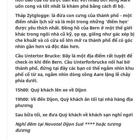
uốn cong và tốt nhất là khám phá bằng cách đi bộ.
Tháp Zytglogge: là đứa con cưng của thành phố - một
điểm nhấn lịch sử và là một trong những 'điểm hẹn'
được yêu thích nhất. Đồng hồ của Bern ở một thế giới
khác trong ngôi nhà cũ kỹ, ọp ẹp, giống như gác xép bị
che khuất và có cửa sổ lớn mở ra thành phố để có góc
nhìn gần hơn và độc đáo hơn.
Cầu Untertor Brucke: Đây là một địa điểm rất tuyệt để
check-in khi đến Bern. Cầu Unterforbrucke nối hai bờ
thành phố, đứng tại đây các bạn có thể ngắm nhìn khu
phố cổ từ xa, ngằm nhìn dòng sông Aare lặng lẽ chảy
phía dưới.
15h00: Quý khách lên xe về Dijon
19h00: Về đến Dijon, Quý khách ăn tối tại nhà hàng địa
phương
Sau bữa tối, xe đưa Quý khách về khách sạn nghỉ ngơi
Nghỉ đêm tại Novotel Dijon Sud **** hoặc tương
đương