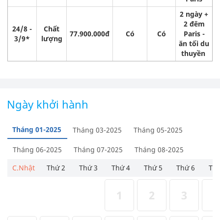
2 ngày +
2 đêm
24/8 -
Chất
77.900.000đ
Có
Có
Paris -
3/9*
lượng
ăn tối du
thuyền
Ngày khởi hành
Tháng 01-2025
Tháng 03-2025
Tháng 05-2025
Tháng 06-2025
Tháng 07-2025
Tháng 08-2025
C.Nhật
Thứ 2
Thứ 3
Thứ 4
Thứ 5
Thứ 6
Thứ
1
2
3
4