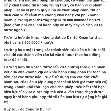
từng cư trú bất hợp pháp tại Châu Âu, cố ý làm giả giấy tờ,
cố ý khai thông tin không trung thực, có hành vi vi phạm
pháp luật và vi phạm quy định về xuất nhập cảnh, thuộc
diện cấm xuất cảnh mà không khai báo): chi phí không
hoàn lại trong mọi trường hợp là 20.000.000vnđ/ người
(bao gồm phí visa, phí hoàn hủy vé máy bay và dịch vụ tại
nước ngoài).
Trường hợp du khách không đạt do Đại Sứ Quán từ chối:
phí huỷ là 5.500.000đ /người
Trường hợp một trong các thành viên của bên A bị từ chối
visa thì các thành viên còn lại vẫn đi tour theo hợp đồng
tour đã kí kết.
Trường hợp du khách được cấp visa nhưng thời gian nhận
kết quả visa không kịp để khởi hành cùng đoàn thì toàn bộ
tiền đặt cọc được bảo lưu để sử dụng cho các đợt khởi
hành sau của Bên B (áp dụng phí chênh lệch giá tour nếu có)
trong khuôn khổ thời hạn visa cho phép. Nếu hết thời hạn
hiệu lực của visa được cấp mà Bên A vẫn chưa chọn được
ngày khởi hành phù hợp thì số tiền bảo lưu tự động hết giá
trị.
Huỷ tour do Công ty Du lịch