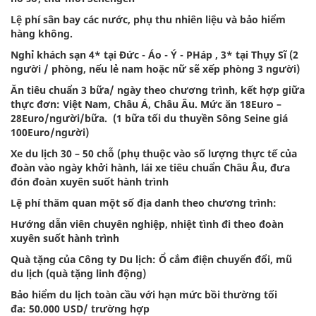
Lệ phí sân bay các nước, phụ thu nhiên liệu và bảo hiểm
hàng không.
Nghỉ khách sạn 4* tại Đức - Áo - Ý - PHáp , 3* tại Thụy Sĩ (2
người / phòng, nếu lẻ nam hoặc nữ sẽ xếp phòng 3 người)
Ăn tiêu chuẩn 3 bữa/ ngày theo chương trình, kết hợp giữa
thực đơn: Việt Nam, Châu Á, Châu Âu. Mức ăn 18Euro –
28Euro/người/bữa. (1 bữa tối du thuyền Sông Seine giá
100Euro/người)
Xe du lịch 30 – 50 chỗ (phụ thuộc vào số lượng thực tế của
đoàn vào ngày khởi hành, lái xe tiêu chuẩn Châu Âu, đưa
đón đoàn xuyên suốt hành trình
Lệ phí thăm quan một số địa danh theo chương trình:
Hướng dẫn viên chuyên nghiệp, nhiệt tình đi theo đoàn
xuyên suốt hành trình
Quà tặng của Công ty Du lịch: Ổ cắm điện chuyển đổi, mũ
du lịch (quà tặng linh động)
Bảo hiểm du lịch toàn cầu với hạn mức bồi thường tối
đa: 50.000 USD/ trường hợp