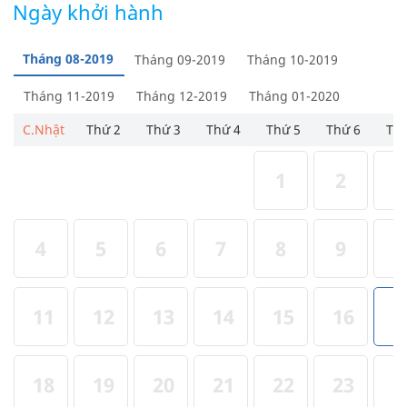
Ngày khởi hành
Tháng 08-2019
Tháng 09-2019
Tháng 10-2019
Tháng 11-2019
Tháng 12-2019
Tháng 01-2020
C.Nhật
Thứ 2
Thứ 3
Thứ 4
Thứ 5
Thứ 6
Thứ
1
2
3
4
5
6
7
8
9
1
11
12
13
14
15
16
1
18
19
20
21
22
23
2