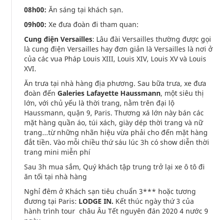
08h00:
Ăn sáng tại khách sạn.
09h00:
Xe đưa đoàn đi tham quan:
Cung điện Versailles
: Lâu đài Versailles thường được gọi
là cung điện Versailles hay đơn giản là Versailles là nơi ở
của các vua Pháp Louis XIII, Louis XIV, Louis XV và Louis
XVI.
Ăn trưa tại nhà hàng địa phương. Sau bữa trưa, xe đưa
đoàn đến
Galeries Lafayette Haussmann
, một siêu thị
lớn, với chủ yếu là thời trang, nằm trên đại lộ
Haussmann, quận 9, Paris. Thương xá lớn này bán các
mặt hàng quần áo, túi xách, giày dép thời trang và nữ
trang...từ những nhãn hiệu vừa phải cho đến mặt hàng
đắt tiền. Vào mỗi chiều thứ sáu lúc 3h có show diễn thời
trang mini miễn phí
Sau 3h mua sắm, Quý khách tập trung trở lại xe ô tô đi
ăn tối tại nhà hàng
Nghỉ đêm ở Khách sạn tiêu chuẩn 3*** hoặc tương
đương tại Paris:
LODGE IN.
Kết thúc ngày thứ 3 của
hành trình tour châu Âu Tết nguyên đán 2020 4 nước 9