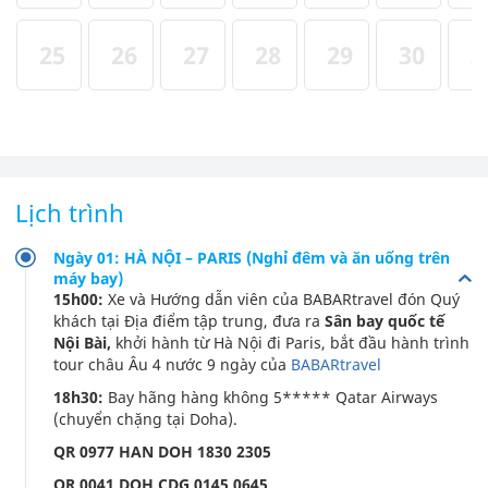
25
26
27
28
29
30
3
Lịch trình
Ngày 01: HÀ NỘI – PARIS (Nghỉ đêm và ăn uống trên
máy bay)
15h00:
Xe và Hướng dẫn viên của BABARtravel đón Quý
khách tại Địa điểm tập trung, đưa ra
Sân bay quốc tế
Nội Bài,
khởi hành từ Hà Nội đi Paris, bắt đầu hành trình
tour châu Âu 4 nước 9 ngày của
BABARtravel
18h30:
Bay hãng hàng không 5***** Qatar Airways
(chuyển chặng tại Doha).
QR 0977 HAN DOH 1830 2305
QR 0041 DOH CDG 0145 0645