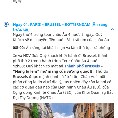
ngày
Ngày 04: PARIS – BRUSSEL – ROTTERNDAM (Ăn sáng,
trưa, tối)
Ngày thứ 4 trong tour châu Âu 4 nước 9 ngày, Quý
Khách sẽ di chuyển đến nước Bỉ - trái tim của châu Âu
08h00:
Ăn sáng tại khách sạn và làm thủ tục trả phòng
Xe và HDV đưa Quý khách khởi hành đi Brussel, thành
phố thứ 2 trong hành trình Tour Châu Âu 4 nước
12h00:
Quý khách có mặt tại
Thành phố Brussels
–
“Nàng lọ lem” mơ màng của vương quốc Bỉ.
Thủ đô
Brussels được mệnh danh là “trái tim Châu Âu” một
phần cũng là do vị trí địa lý, tuy nhiên đây còn là nơi có
các cơ quan đầu não của Liên minh Châu Âu (EU), của
Cộng đồng Kinh tế Châu Âu (EEC), của Khối Quân sự Bắc
Đại Tây Dương (NATO).