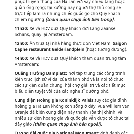
phục truyền thống của Hà Lan với váy nhiều tầng hoặc
quần ống rộng; tại xưởng này người thợ thủ công sẽ
trực tiếp làm ra những chiếc guốc gỗ cho Quý khách
chiêm ngưỡng
(thăm quan chụp ảnh bên trong).
11h30:
Xe và HDV đưa Quý khách dời Làng Zaanse
Schans, quay lại Amsterdam.
12h00:
Ăn trưa tại nhà hàng thực đơn Việt Nam:
Saigon
Caphe restaurant Gelderlandplein
(hoặc tương đương).
14h00:
Xe và HDV đưa Quý khách thăm quan trung tâm
Amsterdam:
Quảng trường Damplatz:
nơi tập trung các công trình
kiến trúc lịch sử vĩ đại của thành phố và là nơi tổ chức
các sự kiện quần chúng, hội chợ giải trí và các tiết mục
biểu diễn tuyệt vời của các nghệ sĩ đường phố.
Cung điện Hoàng gia Koninklijk Paleis:
tuy các gia đình
hoàng gia Hà Lan không còn sống ở đây, vua Williem van
Oranje đã biến cung điện này thành Tòa thị chính, và
nhiều sự kiện hoàng gia và quốc gia vẫn được tổ chức tại
đây giáo
(thăm quan chụp ảnh bên ngoài).
Tượng đài quốc gia National Monument:
vinh danh các