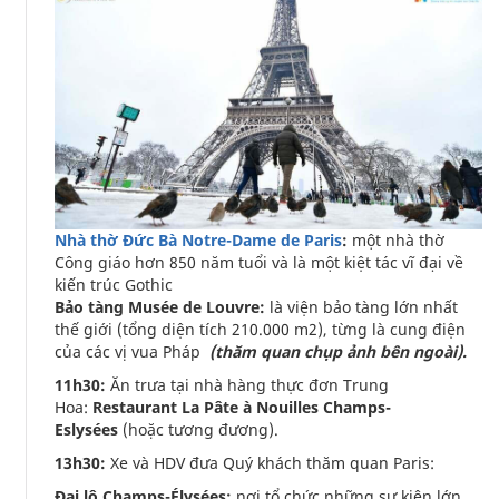
Nhà thờ Đức Bà Notre-Dame de Paris
:
một nhà thờ
Công giáo hơn 850 năm tuổi và là một kiệt tác vĩ đại về
kiến trúc Gothic
Bảo tàng Musée de Louvre:
là viện bảo tàng lớn nhất
thế giới (tổng diện tích 210.000 m2), từng là cung điện
của các vị vua Pháp
(thăm quan chụp ảnh bên ngoài).
11h30:
Ăn trưa tại nhà hàng thực đơn Trung
Hoa:
Restaurant La Pâte à Nouilles Champs-
Eslysées
(hoặc tương đương).
13h30:
Xe và HDV đưa Quý khách thăm quan Paris:
Đại lộ Champs-Élysées:
nơi tổ chức những sự kiện lớn