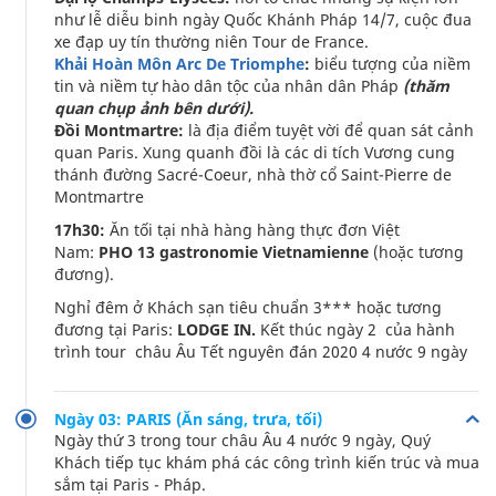
như lễ diễu binh ngày Quốc Khánh Pháp 14/7, cuộc đua
xe đạp uy tín thường niên Tour de France.
Khải Hoàn Môn Arc De Triomphe
:
biểu tượng của niềm
tin và niềm tự hào dân tộc của nhân dân Pháp
(thăm
quan chụp ảnh bên dưới).
Đồi Montmartre:
là địa điểm tuyệt vời để quan sát cảnh
quan Paris. Xung quanh đồi là các di tích Vương cung
thánh đường Sacré-Coeur, nhà thờ cổ Saint-Pierre de
Montmartre
17h30:
Ăn tối tại nhà hàng hàng thực đơn Việt
Nam:
PHO 13 gastronomie Vietnamienne
(hoặc tương
đương).
Nghỉ đêm ở Khách sạn tiêu chuẩn 3*** hoặc tương
đương tại Paris:
LODGE IN.
Kết thúc ngày 2 của hành
trình tour châu Âu Tết nguyên đán 2020 4 nước 9 ngày
Ngày 03: PARIS (Ăn sáng, trưa, tối)
Ngày thứ 3 trong tour châu Âu 4 nước 9 ngày, Quý
Khách tiếp tục khám phá các công trình kiến trúc và mua
sắm tại Paris - Pháp.