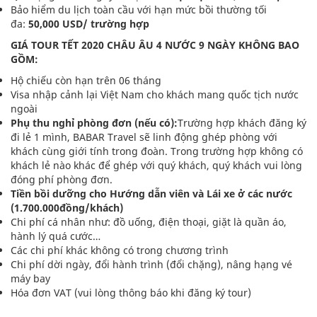
Bảo hiểm du lịch toàn cầu với hạn mức bồi thường tối
đa:
50,000 USD/ trường hợp
GIÁ TOUR TẾT 2020 CHÂU ÂU 4 NƯỚC 9 NGÀY KHÔNG BAO
GỒM:
Hộ chiếu còn hạn trên 06 tháng
Visa nhập cảnh lại Việt Nam cho khách mang quốc tịch nước
ngoài
Phụ thu nghỉ phòng đơn (nếu có):
Trường hợp khách đăng ký
đi lẻ 1 mình, BABAR Travel sẽ linh động ghép phòng với
khách cùng giới tính trong đoàn. Trong trường hợp không có
khách lẻ nào khác để ghép với quý khách, quý khách vui lòng
đóng phí phòng đơn.
Tiền bồi dưỡng cho Hướng dẫn viên và Lái xe ở các nước
(1.700.000đồng/khách)
Chi phí cá nhân như: đồ uống, điện thoại, giặt là quần áo,
hành lý quá cước…
Các chi phí khác không có trong chương trình
Chi phí dời ngày, đổi hành trình (đổi chặng), nâng hạng vé
máy bay
Hóa đơn VAT (vui lòng thông báo khi đăng ký tour)