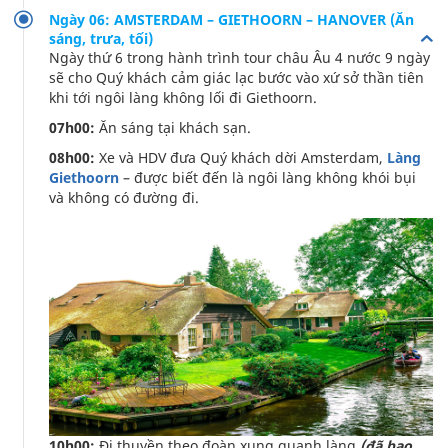
Ngày 06: AMSTERDAM – GIETHOORN – HANOVER (Ăn
sáng, trưa, tối)
Ngày thứ 6 trong hành trình tour châu Âu 4 nước 9 ngày
sẽ cho Quý khách cảm giác lạc bước vào xứ sở thần tiên
khi tới ngôi làng không lối đi Giethoorn.
07h00:
Ăn sáng tại khách sạn.
08h00:
Xe và HDV đưa Quý khách dời Amsterdam,
Làng
Giethoorn
– được biết đến là ngôi làng không khói bụi
và không có đường đi.
10h00:
Đi thuyền theo đoàn xung quanh làng
(đã bao