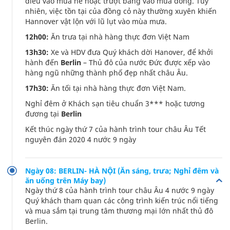
diều vào mùa hè hoặc trượt băng vào mùa đông. Tuy
nhiên, việc tồn tại của đồng cỏ này thường xuyên khiến
Hannover vật lộn với lũ lụt vào mùa mưa.
12h00:
Ăn trưa tại nhà hàng thực đơn Việt Nam
13h30:
Xe và HDV đưa Quý khách dời Hanover, để khởi
hành đến
Berlin
– Thủ đô của nước Đức được xếp vào
hàng ngũ những thành phố đẹp nhất châu Âu.
17h30:
Ăn tối tại nhà hàng thực đơn Việt Nam.
Nghỉ đêm ở Khách sạn tiêu chuẩn 3*** hoặc tương
đương tại
Berlin
Kết thúc ngày thứ 7 của hành trình tour châu Âu Tết
nguyên đán 2020 4 nước 9 ngày
Ngày 08: BERLIN- HÀ NỘI (Ăn sáng, trưa; Nghỉ đêm và
ăn uống trên Máy bay)
Ngày thứ 8 của hành trình tour châu Âu 4 nước 9 ngày
Quý khách tham quan các công trình kiến trúc nổi tiếng
và mua sắm tại trung tâm thương mại lớn nhất thủ đô
Berlin.