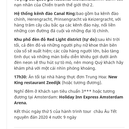
nạn nhân của Chiến tranh thế giới thứ 2.
Hệ thống kênh đào Canal Ring:
bao gồm ba kênh đào
chính, Herengracht, Prinsengracht và Keizergracht, với
hàng trăm cây cầu bắc qa các kênh đào này, nối liền
những con đường đá cuội và những đại lộ chính.
Khu phố đèn đỏ Red Light district (tự do):
sau khi trời
tối, cả đèn đỏ và những người phụ nữ khoe thân bên
cửa sổ sẽ xuất hiện; các cửa hàng người lớn, bảo tàng
tình dục và những màn biểu diễn khiêu gợi dưới ánh
đèn neon sẽ thu hút sự tò mò, nên mong Quý khách hãy
khám phá với một cái nhìn phóng khoáng.
17h30:
Ăn tối tại nhà hàng thực đơn Trung Hoa:
New
King restaurant Zeedijk
(hoặc tương đương).
Nghỉ đêm ở Khách sạn tiêu chuẩn 3*** hoặc tương
đương tại Amsterdam:
Holiday Inn Express Amsterdam
Arena.
Kết thúc ngày thứ 5 của hành trình tour châu Âu Tết
nguyên đán 2020 4 nước 9 ngày