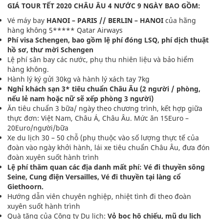
GIÁ TOUR TẾT 2020 CHÂU ÂU 4 NƯỚC 9 NGÀY BAO GỒM:
Vé máy bay
HANOI – PARIS // BERLIN – HANOI
của hãng
hàng không 5***** Qatar Airways
Phí visa Schengen, bao gồm lệ phí đóng LSQ, phí dịch thuật
hồ sơ, thư mời Schengen
Lệ phí sân bay các nước, phụ thu nhiên liệu và bảo hiểm
hàng không.
Hành lý ký gửi 30kg và hành lý xách tay 7kg
Nghỉ khách sạn 3* tiêu chuẩn Châu Âu (2 người / phòng,
nếu lẻ nam hoặc nữ sẽ xếp phòng 3 người)
Ăn tiêu chuẩn 3 bữa/ ngày theo chương trình, kết hợp giữa
thực đơn: Việt Nam, Châu Á, Châu Âu. Mức ăn 15Euro –
20Euro/người/bữa
Xe du lịch 30 – 50 chỗ (phụ thuộc vào số lượng thực tế của
đoàn vào ngày khởi hành, lái xe tiêu chuẩn Châu Âu, đưa đón
đoàn xuyên suốt hành trình
Lệ phí thăm quan các địa danh mất phí: Vé đi thuyền sông
Seine, Cung điện Versailles, Vé đi thuyền tại làng cổ
Giethoorn.
Hướng dẫn viên chuyên nghiệp, nhiệt tình đi theo đoàn
xuyên suốt hành trình
Quà tặng của Công ty Du lịch:
Vỏ bọc hộ chiếu, mũ du lịch