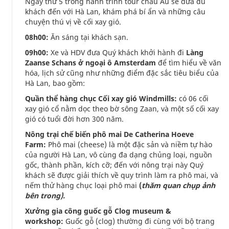
Ngày thứ 5 trong hành trình tour châu Âu sẽ đưa du
khách đến với Hà Lan, khám phá bí ẩn và những câu
chuyện thú vị về cối xay gió.
08h00:
Ăn sáng tại khách sạn.
09h00:
Xe và HDV đưa Quý khách khởi hành đi
Làng
Zaanse Schans ở ngoại ô Amsterdam
để tìm hiểu về văn
hóa, lịch sử cũng như những điểm đặc sắc tiêu biểu của
Hà Lan, bao gồm:
Quần thể hàng chục Cối xay gió Windmills:
có 06 cối
xay gió cổ nằm dọc theo bờ sông Zaan, và một số cối xay
gió có tuổi đời hơn 300 năm.
Nông trại chế biến phô mai De Catherina Hoeve
Farm:
Phô mai (cheese) là một đặc sản và niềm tự hào
của người Hà Lan, vô cùng đa dạng chủng loại, nguồn
gốc, thành phần, kích cỡ; đến với nông trại này Quý
khách sẽ được giải thích về quy trình làm ra phô mai, và
nếm thử hàng chục loại phô mai
(
thăm quan chụp ảnh
bên trong).
Xưởng gia công guốc gỗ Clog museum &
workshop:
Guốc gỗ (clog) thường đi cùng với bộ trang