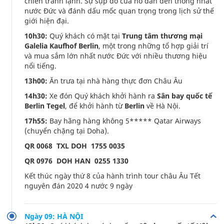
chiến tranh lạnh. Sự sụp đổ của nó dẫn đến thống nhất
nước Đức và đánh dấu mốc quan trọng trong lịch sử thế
giới hiện đại.
10h30:
Quý khách có mặt tại
Trung tâm thương mại
Galelia Kaufhof Berlin
, một trong những tổ hợp giải trí
và mua sắm lớn nhất nước Đức với nhiều thương hiệu
nổi tiếng.
13h00:
Ăn trưa tại nhà hàng thực đơn Châu Âu
14h30:
Xe đón Quý khách khởi hành ra
Sân bay quốc tế
Berlin Tegel
, để khởi hành từ
Berlin
về Hà Nội.
17h55:
Bay hãng hàng không 5***** Qatar Airways
(chuyển chặng tại Doha).
QR 0068 TXL DOH 1755 0035
QR 0976 DOH HAN 0255 1330
Kết thúc ngày thứ 8 của hành trình tour châu Âu Tết
nguyên đán 2020 4 nước 9 ngày
Ngày 09: HÀ NỘI