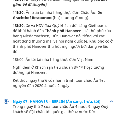
gồm Vé đi thuyền).
11h30:
Ăn trưa tại nhà hàng thực đơn Châu Âu:
De
Grachthof Restaurant
(hoặc tương đương).
13h30:
Xe và HDV đưa Quý khách dời Làng Giethoorn,
để khởi hành đến
Thành phố Hanover
– Là thủ phủ của
bang Niedersachsen, Đức. Hanover nổi tiếng với các
hoạt động thương mại và hội nghị quốc tế. Khu phố cổ ở
thành phố Hanover thu hút mọi người bởi dáng vẻ lâu
đời.
18h00: Ăn tối tại nhà hàng thực đơn Việt Nam
Nghỉ đêm ở Khách sạn tiêu chuẩn 3*** hoặc tương
đương tại Hanover.
Kết thúc ngày thứ 6 của hành trình tour châu Âu Tết
nguyên đán 2020 4 nước 9 ngày
Ngày 07: HANOVER – BERLIN (Ăn sáng, trưa, tối)
Trong ngày thứ 7 của tour châu Âu 4 nước 9 ngày Quý
khách sẽ đặt chân tới quốc gia thứ 4: nước Đức.