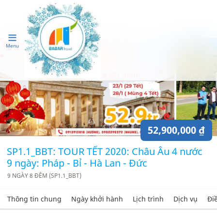
Menu
52,900,000 ₫
SP1.1_BBT: TOUR TẾT 2020: Châu Âu 4 nước
9 ngày: Pháp - Bỉ - Hà Lan - Đức
9 NGÀY 8 ĐÊM (SP1.1_BBT)
Thông tin chung
Ngày khởi hành
Lịch trình
Dịch vụ
Đi