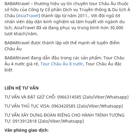
BABARtravel – thương hiệu uy tín chuyên tour Châu Âu thuộc
sở hữu của Công ty Cổ phần Dịch vụ Truyền thông & Du lịch Á
Châu (
AsiaTravel
) thành lập từ năm 2011.. Với đội ngũ 69
nhân viên dày dặn kinh nghiệm và tâm huyết với ngành du
lịch, AsiaTravel đã và đang phục vụ trung bình hơn 30,000
lượt khách/năm.
BABARtravel được thành lập với thế mạnh về tuyến điểm
Châu Âu
BABARtravel đang dẫn đầu trong các sản phẩm: Tour Châu
Âu 4 nước giá rẻ,
Tour Châu Âu 8 nước
, Tour Châu Âu đặc
biệt
LIÊN HỆ TƯ VẤN
TƯ VẤN VÀ ĐẶT GIỮ CHỖ: 0966314585 (Zalo/Viber/Whatsapp)
TƯ VẤN THỦ TỤC VISA: 0963420585 (Zalo/Viber/Whatsapp)
TƯ VẤN XÂY DỰNG ĐOÀN RIÊNG CHO HÀNH TRÌNH TƯƠNG
TỰ: 0913912818 (Zalo/Viber/Whatsapp)
Văn phòng giao dịch: