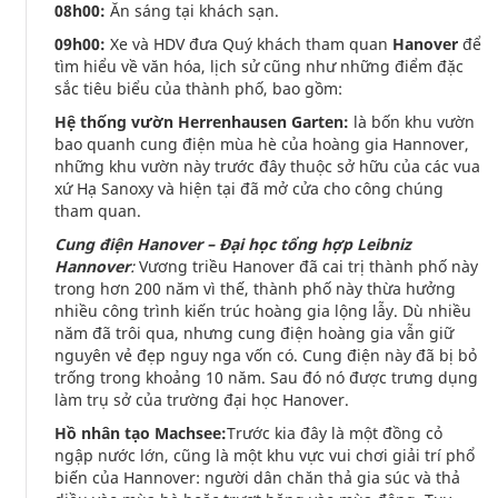
08h00:
Ăn sáng tại khách sạn.
09h00:
Xe và HDV đưa Quý khách tham quan
Hanover
để
tìm hiểu về văn hóa, lịch sử cũng như những điểm đặc
sắc tiêu biểu của thành phố, bao gồm:
Hệ thống vườn Herrenhausen Garten:
là bốn khu vườn
bao quanh cung điện mùa hè của hoàng gia Hannover,
những khu vườn này trước đây thuộc sở hữu của các vua
xứ Hạ Sanoxy và hiện tại đã mở cửa cho công chúng
tham quan.
Cung điện Hanover – Đại học tổng hợp Leibniz
Hannover
:
Vương triều Hanover đã cai trị thành phố này
trong hơn 200 năm vì thế, thành phố này thừa hưởng
nhiều công trình kiến trúc hoàng gia lộng lẫy. Dù nhiều
năm đã trôi qua, nhưng cung điện hoàng gia vẫn giữ
nguyên vẻ đẹp nguy nga vốn có. Cung điện này đã bị bỏ
trống trong khoảng 10 năm. Sau đó nó được trưng dụng
làm trụ sở của trường đại học Hanover.
Hồ nhân tạo Machsee:
Trước kia đây là một đồng cỏ
ngập nước lớn, cũng là một khu vực vui chơi giải trí phổ
biến của Hannover: người dân chăn thả gia súc và thả