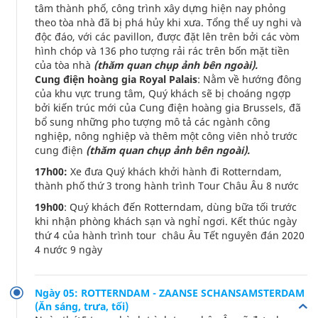
tâm thành phố, công trình xây dựng hiện nay phỏng
theo tòa nhà đã bị phá hủy khi xưa. Tổng thể uy nghi và
độc đáo, với các pavillon, được đặt lên trên bởi các vòm
hình chóp và 136 pho tượng rải rác trên bốn mặt tiền
của tòa nhà
(thăm quan chụp ảnh bên ngoài).
Cung điện hoàng gia Royal Palais
: Nằm về hướng đông
của khu vực trung tâm, Quý khách sẽ bị choáng ngợp
bởi kiến trúc mới của Cung điện hoàng gia Brussels, đã
bổ sung những pho tượng mô tả các ngành công
nghiệp, nông nghiệp và thêm một công viên nhỏ trước
cung điện
(thăm quan chụp ảnh bên ngoài).
17h00:
Xe đưa Quý khách khởi hành đi Rotterndam,
thành phố thứ 3 trong hành trình Tour Châu Âu 8 nước
19h00
: Quý khách đến Rotterndam, dùng bữa tối trước
khi nhận phòng khách sạn và nghỉ ngơi. Kết thúc ngày
thứ 4 của hành trình tour châu Âu Tết nguyên đán 2020
4 nước 9 ngày
Ngày 05: ROTTERNDAM - ZAANSE SCHANSAMSTERDAM
(Ăn sáng, trưa, tối)