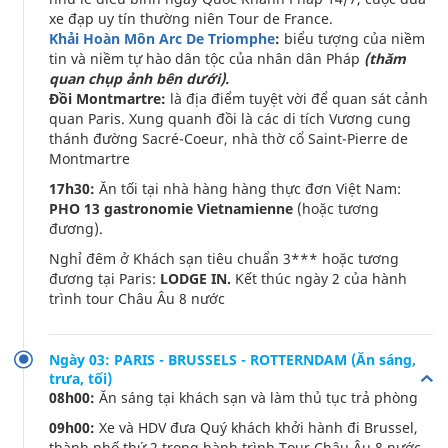
xe đạp uy tín thường niên Tour de France.
Khải Hoàn Môn Arc De Triomphe
:
biểu tượng của niềm
tin và niềm tự hào dân tộc của nhân dân Pháp
(thăm
quan chụp ảnh bên dưới).
Đồi Montmartre:
là địa điểm tuyệt vời để quan sát cảnh
quan Paris. Xung quanh đồi là các di tích Vương cung
thánh đường Sacré-Coeur, nhà thờ cổ Saint-Pierre de
Montmartre
17h30:
Ăn tối tại nhà hàng hàng thực đơn Việt Nam:
PHO 13 gastronomie Vietnamienne
(hoặc tương
đương).
Nghỉ đêm ở Khách sạn tiêu chuẩn 3*** hoặc tương
đương tại Paris:
LODGE IN.
Kết thúc ngày 2 của hành
trình tour Châu Âu 8 nước
Ngày 03: PARIS - BRUSSELS - ROTTERNDAM (Ăn sáng,
trưa, tối)
08h00:
Ăn sáng tại khách sạn và làm thủ tục trả phòng
09h00:
Xe và HDV đưa Quý khách khởi hành đi Brussel,
thành phố thứ 2 trong hành trình Tour Châu Âu 8 nước