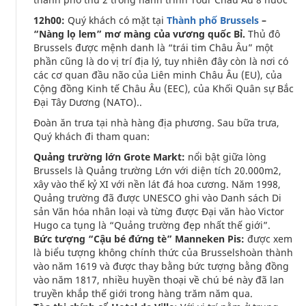
12h00:
Quý khách có mặt tại
Thành phố Brussels
–
“Nàng lọ lem” mơ màng của vương quốc Bỉ.
Thủ đô
Brussels được mệnh danh là “trái tim Châu Âu” một
phần cũng là do vị trí địa lý, tuy nhiên đây còn là nơi có
các cơ quan đầu não của Liên minh Châu Âu (EU), của
Cộng đồng Kinh tế Châu Âu (EEC), của Khối Quân sự Bắc
Đại Tây Dương (NATO)..
Đoàn ăn trưa tại nhà hàng địa phương. Sau bữa trưa,
Quý khách đi tham quan:
Quảng trường lớn Grote Markt:
nổi bật giữa lòng
Brussels là Quảng trường Lớn với diện tích 20.000m2,
xây vào thế kỷ XI với nền lát đá hoa cương. Năm 1998,
Quảng trường đã được UNESCO ghi vào Danh sách Di
sản Văn hóa nhân loại và từng được Đại văn hào Victor
Hugo ca tụng là “Quảng trường đẹp nhất thế giới”.
Bức tượng “Cậu bé đứng tè” Manneken Pis:
được xem
là biểu tượng không chính thức của Brusselshoàn thành
vào năm 1619 và được thay bằng bức tượng bằng đồng
vào năm 1817, nhiều huyền thoại về chú bé này đã lan
truyền khắp thế giới trong hàng trăm năm qua.