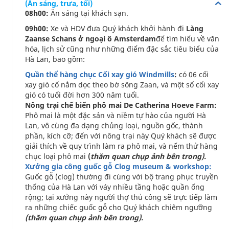
(Ăn sáng, trưa, tối)
08h00:
Ăn sáng tại khách sạn.
09h00:
Xe và HDV đưa Quý khách khởi hành đi
Làng
Zaanse Schans ở ngoại ô Amsterdam
để tìm hiểu về văn
hóa, lịch sử cũng như những điểm đặc sắc tiêu biểu của
Hà Lan, bao gồm:
Quần thể hàng chục Cối xay gió Windmills
:
có 06 cối
xay gió cổ nằm dọc theo bờ sông Zaan, và một số cối xay
gió có tuổi đời hơn 300 năm tuổi.
Nông trại chế biến phô mai De Catherina Hoeve Farm:
Phô mai là một đặc sản và niềm tự hào của người Hà
Lan, vô cùng đa dạng chủng loại, nguồn gốc, thành
phần, kích cỡ; đến với nông trại này Quý khách sẽ được
giải thích về quy trình làm ra phô mai, và nếm thử hàng
chục loại phô mai
(
thăm quan chụp ảnh bên trong).
Xưởng gia công guốc gỗ Clog museum & workshop:
Guốc gỗ (clog) thường đi cùng với bộ trang phục truyền
thống của Hà Lan với váy nhiều tầng hoặc quần ống
rộng; tại xưởng này người thợ thủ công sẽ trực tiếp làm
ra những chiếc guốc gỗ cho Quý khách chiêm ngưỡng
(thăm quan chụp ảnh bên trong).