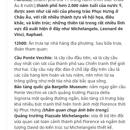
Âu 8 nước),
thành phố hơn 2.000 năm tuổi của nước Ý,
được xem như cái nôi của phong trào Phục Hưng ở
Châu Âu, với rất nhiều thành tựu về hội họa, điêu
khắc, và kiến trúc; những thiên tài trong rất nhiều lĩnh
vực đã xuất hiện ở đây như Michelangelo, Leonard de
Vinci, Raphael.
12h00:
Ăn trưa tại nhà hàng địa phương. Sau bữa trưa,
đoàn tham quan:
Cầu Ponte Vecchio:
là cây cầu đầu tiên, và là cây cầu
duy nhất còn sót của thành phố sau Chiến tranh thế giới
thứ hai. Cây cầu này độc đáo ở chỗ lấp đầy trên cầu là
các cửa hàng kim hoàn và lưu niệm, nên nhìn từ xa
trông giống như một tòa nhà dài bắc qua sông.
Bảo tàng quốc gia Bargello Museum:
nằm ngay gần cầu
Ponte Vecchio và cách quảng trường Piazza della
Signoria một quãng đường ngắn, bảo tàng có trưng bày
khá nhiều bức tranh thể hiện hình ảnh một Florence thời
kỳ Phục Hưng
(thăm quan chụp ảnh bên trong).
Quảng trường Piazzale Michelangelo:
vừa đi bộ lên đồi
vừa quan sát toàn cảnh thành phố Florence và ngắm bức
tượng David do kiến trúc sư Michelangelo thiết kế.