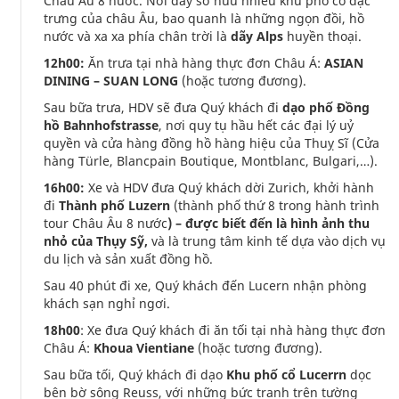
Châu Âu 8 nước. Nơi đây sở hữu nhiều khu phố cổ đặc
trưng của châu Âu, bao quanh là những ngọn đồi, hồ
nước và xa xa phía chân trời là
dãy Alps
huyền thoại.
12h00:
Ăn trưa tại nhà hàng thực đơn Châu Á:
ASIAN
DINING – SUAN LONG
(hoặc tương đương).
Sau bữa trưa, HDV sẽ đưa Quý khách đi
dạo phố Đồng
hồ Bahnhofstrasse
, nơi quy tụ hầu hết các đại lý uỷ
quyền và cửa hàng đồng hồ hàng hiệu của Thuỵ Sĩ (Cửa
hàng Türle, Blancpain Boutique, Montblanc, Bulgari,…).
16h00:
Xe và HDV đưa Quý khách dời Zurich, khởi hành
đi
Thành phố Luzern
(thành phố thứ 8 trong hành trình
tour Châu Âu 8 nước
) – được biết đến là hình ảnh thu
nhỏ của Thụy Sỹ,
và là trung tâm kinh tế dựa vào dịch vụ
du lịch và sản xuất đồng hồ.
Sau 40 phút đi xe, Quý khách đến Lucern nhận phòng
khách sạn nghỉ ngơi.
18h00
: Xe đưa Quý khách đi ăn tối tại nhà hàng thực đơn
Châu Á:
Khoua Vientiane
(hoặc tương đương).
Sau bữa tối, Quý khách đi dạo
Khu phố cổ Lucerrn
dọc
bên bờ sông Reuss, với những bức tranh trên tường