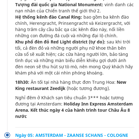
Tượng đài quốc gia National Monument:
vinh danh các
nạn nhân của Chiến tranh thế giới thứ 2.
Hệ thống kênh đào Canal Ring:
bao gồm ba kênh đào
chính, Herengracht, Prinsengracht và Keizergracht, với
hàng trăm cây cầu bắc qa các kênh đào này, nối liền
những con đường đá cuội và những đại lộ chính.
Khu phố đèn đỏ Red Light district (tự do):
sau khi trời
tối, cả đèn đỏ và những người phụ nữ khoe thân bên
cửa sổ sẽ xuất hiện; các cửa hàng người lớn, bảo tàng
tình dục và những màn biểu diễn khiêu gợi dưới ánh
đèn neon sẽ thu hút sự tò mò, nên mong Quý khách hãy
khám phá với một cái nhìn phóng khoáng.
18h30:
Ăn tối tại nhà hàng thực đơn Trung Hoa:
New
King restaurant Zeedijk
(hoặc tương đương).
Nghỉ đêm ở Khách sạn tiêu chuẩn 3*** hoặc tương
đương tại Amsterdam:
Holiday Inn Express Amsterdam
Arena. Kết thúc ngày 4 của hành trình tour Châu Âu 8
nước
Ngày 05: AMSTERDAM - ZAANSE SCHANS - COLOGNE