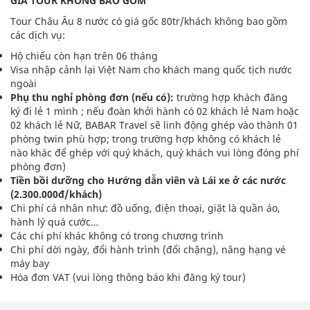
GIÁ TOUR KHÔNG BAO GỒM
Tour Châu Âu 8 nước có giá gốc 80tr/khách không bao gồm
các dịch vụ:
Hộ chiếu còn hạn trên 06 tháng
Visa nhập cảnh lại Việt Nam cho khách mang quốc tịch nước
ngoài
Phụ thu nghỉ phòng đơn (nếu có):
trường hợp khách đăng
ký đi lẻ 1 mình ; nếu đoàn khởi hành có 02 khách lẻ Nam hoặc
02 khách lẻ Nữ, BABAR Travel sẽ linh động ghép vào thành 01
phòng twin phù hợp; trong trường hợp không có khách lẻ
nào khác để ghép với quý khách, quý khách vui lòng đóng phí
phòng đơn)
Tiền bồi dưỡng cho Hướng dẫn viên và Lái xe ở các nước
(2.300.000đ/khách)
Chi phí cá nhân như: đồ uống, điện thoại, giặt là quần áo,
hành lý quá cước…
Các chi phí khác không có trong chương trình
Chi phí dời ngày, đổi hành trình (đổi chặng), nâng hạng vé
máy bay
Hóa đơn VAT (vui lòng thông báo khi đăng ký tour)