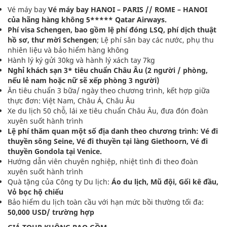
Vé máy bay
Vé máy bay HANOI – PARIS // ROME – HANOI
của hãng hàng không 5***** Qatar Airways.
Phí visa Schengen, bao gồm lệ phí đóng LSQ, phí dịch thuật
hồ sơ, thư mời Schengen
; Lệ phí sân bay các nước, phụ thu
nhiên liệu và bảo hiểm hàng không
Hành lý ký gửi 30kg và hành lý xách tay 7kg
Nghỉ khách sạn 3* tiêu chuẩn Châu Âu (2 người / phòng,
nếu lẻ nam hoặc nữ sẽ xếp phòng 3 người)
Ăn tiêu chuẩn 3 bữa/ ngày theo chương trình, kết hợp giữa
thực đơn: Việt Nam, Châu Á, Châu Âu
Xe du lịch 50 chỗ, lái xe tiêu chuẩn Châu Âu, đưa đón đoàn
xuyên suốt hành trình
Lệ phí thăm quan một số địa danh theo chương trình: Vé đi
thuyền sông Seine, Vé đi thuyền tại làng Giethoorn, Vé đi
thuyền Gondola tại Venice.
Hướng dẫn viên chuyên nghiệp, nhiệt tình đi theo đoàn
xuyên suốt hành trình
Quà tặng của Công ty Du lịch:
Áo du lịch, Mũ đội, Gối kê đầu,
Vỏ bọc hộ chiếu
Bảo hiểm du lịch toàn cầu với hạn mức bồi thường tối đa:
50,000 USD/ trường hợp