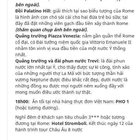
bên ngoài).
Đồi Palatino Hill:
giải thích tại sao biểu tượng của Rome
là hình ảnh con chó sói cái cho hai đứa trẻ bú sữa; tại
đây đã đặt những viên gạch đầu tiên xây thành Rome
(thăm quan chụp ảnh bên ngoài).
Quảng trường Piazza Venezia:
nằm gần quần thể Rome
cổ đại, có Đài tưởng niệm quốc gia Vittorio Emanuele II
nhằm tôn vinh vị vua đầu tiên của một nước Ý thống
nhất.
Quảng trường và đài phun nước Trevi:
là đài phun
nước lớn nhất tại Ý, cho thấy được sự kì công, tinh xảo
của những người thợ La Mã với bức tượng thần hải
vương Neptune được điêu khắc rất đẹp, dưới nước là
những đồng xu được mọi người ném xuống đây với
mong muốn điều ước thành sự thật.
18h00:
Ăn tối tại nhà hàng thực đơn Việt Nam:
PHO 1
(hoặc tương đương).
Nghỉ đêm ở Khách sạn tiêu chuẩn 3*** hoặc tương
đương tại Rome:
Hotel Stromboli.
Kết thúc ngày 12 của
hành trình tour Châu Âu 8 nước