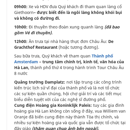
09h00:
Xe và HDV đưa Quý khách đi tham quan làng cổ
Giethoorn
– được biết đến là ngôi làng không khói bụi
và không có đường đi.
10h00:
Đi thuyền theo đoàn xung quanh làng
(đã bao
gồm Vé đi thuyền).
12h00:
Ăn trưa tại nhà hàng thực đơn Châu Âu:
De
Grachthof Restaurant
(hoặc tương đương).
Sau bữa trưa, Quý khách về tham quan
Thành phố
Amsterdam
– trung tâm chính trị, kinh tế, văn hóa của
Hà Lan,
thành phố thứ 4 trong hành trình Tour Châu Âu
8 nước
Quảng trường Damplatz:
nơi tập trung các công trình
kiến trúc lịch sử vĩ đại của thành phố và là nơi tổ chức
các sự kiện quần chúng, hội chợ giải trí và các tiết mục
biểu diễn tuyệt vời của các nghệ sĩ đường phố.
Cung điện Hoàng gia Koninklijk Paleis:
tuy các gia đình
hoàng gia Hà Lan không còn sống ở đây, vua Williem van
Oranje đã biến cung điện này thành Tòa thị chính, và
nhiều sự kiện hoàng gia và quốc gia vẫn được tổ chức tại
đây giáo
(thăm quan chụp ảnh bên ngoài).