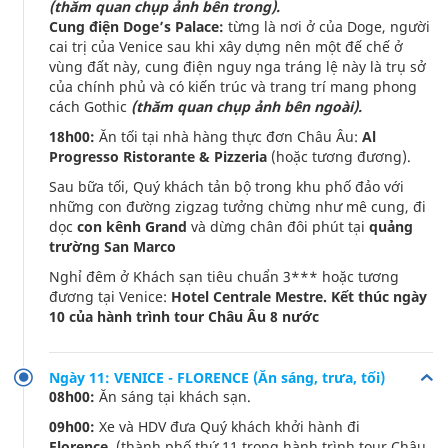
(thăm quan chụp ảnh bên trong).
Cung điện Doge’s Palace:
từng là nơi ở của Doge, người
cai trị của Venice sau khi xây dựng nên một đế chế ở
vùng đất này, cung điện nguy nga tráng lệ này là trụ sở
của chính phủ và có kiến trúc và trang trí mang phong
cách Gothic
(thăm quan chụp ảnh bên ngoài).
18h00:
Ăn tối tại nhà hàng thực đơn Châu Âu:
Al
Progresso Ristorante & Pizzeria
(hoặc tương đương).
Sau bữa tối, Quý khách tản bộ trong khu phố đảo với
những con đường zigzag tưởng chừng như mê cung, đi
dọc
con kênh Grand
và dừng chân đôi phút tại
quảng
trường San Marco
Nghỉ đêm ở Khách sạn tiêu chuẩn 3*** hoặc tương
đương tại Venice:
Hotel Centrale Mestre. Kết thúc ngày
10 của hành trình tour Châu Âu 8 nước
Ngày 11: VENICE - FLORENCE (Ăn sáng, trưa, tối)
08h00:
Ăn sáng tại khách sạn.
09h00:
Xe và HDV đưa Quý khách khởi hành đi
Florence,
(thành phố thứ 11 trong hành trình tour Châu