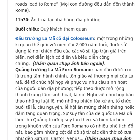
roads lead to Rome” (Mọi con đường đều dẫn đến thành
Rome).
11h30:
Ăn trưa tại nhà hàng địa phương
Buổi chiều
: Quý khách tham quan
Đấu trường La Mã cổ đại Colosseum
:
một trong những
kì quan thế giới với niên đại 2.000 năm tuổi, được sử
dụng là nơi chiến đấu của các võ sĩ, tập trận giả trên
biển, nơi diễn kịch cổ điển và biểu diễn công
chúng.
(thăm quan chụp ảnh bên ngoài).
Quảng trường La Mã Foro Romano:
ban đầu được coi
là trung tâm hành chính, tôn giáo và thương mại của La
Mã, để tổ chức hội họp và phục vụ nhu cầu sinh hoạt
của người dân địa phương; tiếp theo được mở rộng
thành trung tâm sinh hoạt, là nơi Nghị viện hội họp bàn
thảo những luật lệ, mở những phiên tòa xử án, tổ chức
buổi tế lễ, cầu nguyện, lễ hội ăn mừng chiến thắng hoặc
đám tang quan trọng. Sự suy tàn của đế quốc La Mã đã
làm cho Quảng trường suy tàn theo, và hiện tại bên
trong khuôn viên của Foro Romano có nhiều phế tích đổ
nát, bao gồm những cột đá đồ sộ từ các đền thờ cổ xưa
như đền Saturn, Castor, Venus...
(thăm quan chụp ảnh