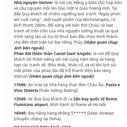
Nhà nguyện Sistine:
là nơi các Hồng y Giáo chủ họp bàn
và cầu nguyện mỗi lần bầu một vị Giáo hoàng mới. Tại
đây Quý khách sẽ chiêm ngưỡng bức tranh “Ngày phán
xét cuối cùng”, một tuyệt phẩm của Michelangelo, có
kích thước 200m, đối xứng với bàn thờ Chúa; và loạt
tranh vẽ trên trần của nhà nguyện tường thuật lại quá
trình sáng tạo vũ trụ từ thuở ban đầu theo Kinh thánh
cho đến thời trận lụt Đại Hồng Thủy
(thăm quan chụp
ảnh bên ngoài).
Pháo đài thiên thần Castel Sant’Angelo:
là nơi để Quý
khách tới thăm viếng với mê cung năm tầng và hàng
loạt các tranh vẽ, điêu khắc, khảo cổ, và vũ khí lịch sử;
một phần của pháo đài đã trở thành Viện bảo tàng
Vatican
(thăm quan chụp ảnh bên ngoài).
11h00:
Ăn trưa tại nhà hàng thực đơn Châu Âu:
Pasta e
Vino Osteria
(hoặc tương đương).
13h00:
Xe đưa Quý khách đi ra
Sân bay quốc tế Rome
Fiumicino airport
, khởi hành từ Rome về Hà Nội.
16h40:
Bay hãng hàng không 5***** Qatar Airways
(chuyển chặng tại Doha).