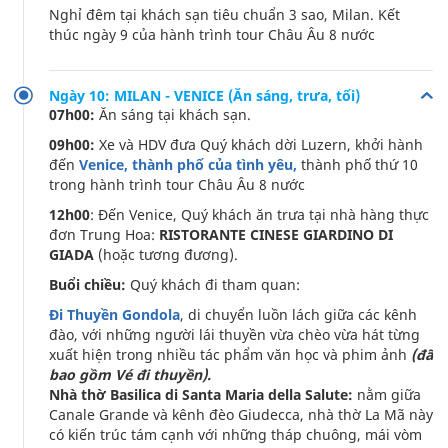
Nghỉ đêm tại khách sạn tiêu chuẩn 3 sao, Milan. Kết
thúc ngày 9 của hành trình tour Châu Âu 8 nước
Ngày 10: MILAN - VENICE (Ăn sáng, trưa, tối)
07h00:
Ăn sáng tại khách sạn.
09h00:
Xe và HDV đưa Quý khách dời Luzern, khởi hành
đến
Venice, thành phố của tình yêu,
thành phố thứ 10
trong hành trình tour Châu Âu 8 nước
12h00
: Đến Venice, Quý khách ăn trưa tại nhà hàng thực
đơn Trung Hoa:
RISTORANTE CINESE GIARDINO DI
GIADA
(hoặc tương đương).
Buổi chiều:
Quý khách đi tham quan:
Đi Thuyền Gondola
, di chuyển luồn lách giữa các kênh
đào, với những người lái thuyền vừa chèo vừa hát từng
xuất hiện trong nhiều tác phẩm văn học và phim ảnh
(đã
bao gồm Vé đi thuyền).
Nhà thờ Basilica di Santa Maria della Salute:
nằm giữa
Canale Grande và kênh đèo Giudecca, nhà thờ La Mã này
có kiến trúc tám cạnh với những tháp chuông, mái vòm