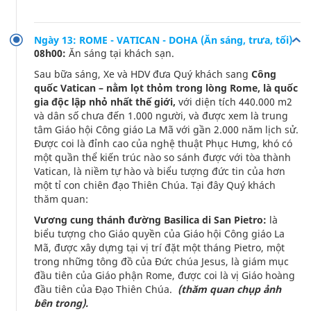
Ngày 13: ROME - VATICAN - DOHA (Ăn sáng, trưa, tối)
08h00:
Ăn sáng tại khách sạn.
Sau bữa sáng, Xe và HDV đưa Quý khách sang
Công
quốc Vatican – nằm lọt thỏm trong lòng Rome, là quốc
gia độc lập nhỏ nhất thế giới,
với diện tích 440.000 m2
và dân số chưa đến 1.000 người, và được xem là trung
tâm Giáo hội Công giáo La Mã với gần 2.000 năm lịch sử.
Được coi là đỉnh cao của nghệ thuật Phục Hưng, khó có
một quần thể kiến trúc nào so sánh được với tòa thành
Vatican, là niềm tự hào và biểu tượng đức tin của hơn
một tỉ con chiên đạo Thiên Chúa. Tại đây Quý khách
thăm quan:
Vương cung thánh đường Basilica di San Pietro:
là
biểu tượng cho Giáo quyền của Giáo hội Công giáo La
Mã, được xây dựng tại vị trí đặt một tháng Pietro, một
trong những tông đồ của Đức chúa Jesus, là giám mục
đầu tiên của Giáo phận Rome, được coi là vị Giáo hoàng
đầu tiên của Đạo Thiên Chúa.
(thăm quan chụp ảnh
bên trong).