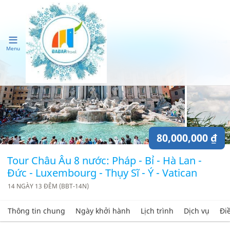
Menu
80,000,000 ₫
Tour Châu Âu 8 nước: Pháp - Bỉ - Hà Lan -
Đức - Luxembourg - Thụy Sĩ - Ý - Vatican
14 NGÀY 13 ĐÊM (BBT-14N)
Thông tin chung
Ngày khởi hành
Lịch trình
Dịch vụ
Đi