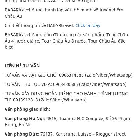
lượng nhân viên của AsiaTravel là: 69 người.
BABARtravel được thành lập với thế mạnh về tuyến điểm
Châu Âu
Chi tiết thông tin về BABARtravel:
Click tại đây
BABARtravel đang dẫn đầu trong các sản phẩm: Tour Châu
Âu 4 nước giá rẻ, Tour Châu Âu 8 nước, Tour Châu Âu đặc
biệt
LIÊN HỆ TƯ VẤN
TƯ VẤN VÀ ĐẶT GIỮ CHỖ: 0966314585 (Zalo/Viber/Whatsapp)
TƯ VẤN THỦ TỤC VISA: 0963420585 (Zalo/Viber/Whatsapp)
TƯ VẤN XÂY DỰNG ĐOÀN RIÊNG CHO HÀNH TRÌNH TƯƠNG
TỰ: 0913912818 (Zalo/Viber/Whatsapp)
Văn phòng giao dịch:
Văn phòng Hà Nội
: R515, Toà nhà FLC Complex, Số 36 Phạm
Hùng, Hà Nội
Văn phòng Đức
: 76137, Karlsruhe, Luisse – Riegger street