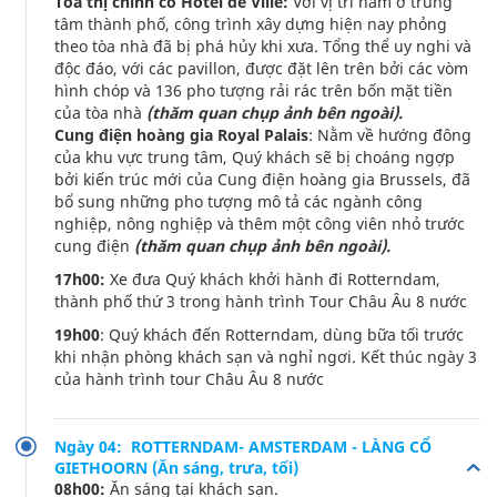
Tòa thị chính cổ Hotel de Ville:
Với vị trí nằm ở trung
tâm thành phố, công trình xây dựng hiện nay phỏng
theo tòa nhà đã bị phá hủy khi xưa. Tổng thể uy nghi và
độc đáo, với các pavillon, được đặt lên trên bởi các vòm
hình chóp và 136 pho tượng rải rác trên bốn mặt tiền
của tòa nhà
(thăm quan chụp ảnh bên ngoài).
Cung điện hoàng gia Royal Palais
: Nằm về hướng đông
của khu vực trung tâm, Quý khách sẽ bị choáng ngợp
bởi kiến trúc mới của Cung điện hoàng gia Brussels, đã
bổ sung những pho tượng mô tả các ngành công
nghiệp, nông nghiệp và thêm một công viên nhỏ trước
cung điện
(thăm quan chụp ảnh bên ngoài).
17h00:
Xe đưa Quý khách khởi hành đi Rotterndam,
thành phố thứ 3 trong hành trình Tour Châu Âu 8 nước
19h00
: Quý khách đến Rotterndam, dùng bữa tối trước
khi nhận phòng khách sạn và nghỉ ngơi. Kết thúc ngày 3
của hành trình tour Châu Âu 8 nước
Ngày 04: ROTTERNDAM- AMSTERDAM - LÀNG CỔ
GIETHOORN (Ăn sáng, trưa, tối)
08h00:
Ăn sáng tại khách sạn.