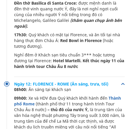
Đền thờ Basilica di Santa Croce:
được mệnh danh là
đền thờ vinh quang nước Ý, đây là nơi nghỉ ngơi cuối
cùng của nhiều người Ý nổi tiếng trong đó có
Michelangelo, Galileo Galilei
(thăm quan chụp ảnh bên
ngoài).
17h30:
Quý khách có mặt tại Florence, và ăn tối tại nhà
hàng thực đơn Châu Á:
Red Bowl in Florence
(hoặc
tương đương).
Nghỉ đêm ở Khách sạn tiêu chuẩn 3*** hoặc tương
đương tại Florence:
Hotel Martelli. Kết thúc ngày 11 của
hành trình tour Châu Âu 8 nước
Ngày 12: FLORENCE - ROME (Ăn sáng, trưa, tối)
08h00:
Ăn sáng tại khách sạn
09h00:
Xe và HDV đưa Quý khách khởi hành đến
Thành
phố Rome
(thành phố thứ 11 trong hành trình Tour
Châu Âu 8 nước)
– thủ đô của nước Ý,
là trung tâm của
văn hóa nghệ thuật phương Tây trong suốt 3.000 năm, là
trung tâm của đế chế La Mã thời cực thịnh, và được
khách du lịch truyền miệng với câu nói nổi tiếng “All