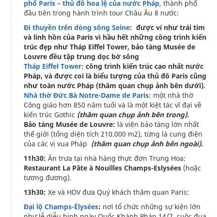
phố Paris – thủ đô hoa lệ của nước Pháp
, thành phố
đầu tiên trong hành trình tour Châu Âu 8 nước:
Đi thuyền trên dòng sông Seine
: được ví như trái tim
và linh hồn của Paris vì hầu hết những công trình kiến
trúc đẹp như Tháp Eiffel Tower, bảo tàng Musée de
Louvre đều tập trung dọc bờ sông
Tháp Eiffel Tower:
công trình kiến trúc cao nhất nước
Pháp, và được coi là biểu tượng của thủ đô Paris cũng
như toàn nước Pháp (thăm quan chụp ảnh bên dưới).
Nhà thờ Đức Bà Notre-Dame de Paris:
một nhà thờ
Công giáo hơn 850 năm tuổi và là một kiệt tác vĩ đại về
kiến trúc Gothic
(thăm quan chụp ảnh bên trong).
Bảo tàng Musée de Louvre:
là viện bảo tàng lớn nhất
thế giới (tổng diện tích 210.000 m2), từng là cung điện
của các vị vua Pháp
(thăm quan chụp ảnh bên ngoài).
11h30:
Ăn trưa tại nhà hàng thực đơn Trung Hoa:
Restaurant La Pâte à Nouilles Champs-Eslysées
(hoặc
tương đương).
13h30:
Xe và HDV đưa Quý khách thăm quan Paris:
Đại lộ Champs-Élysées
:
nơi tổ chức những sự kiện lớn
như lễ diễu binh ngày Quốc Khánh Pháp 14/7, cuộc đua